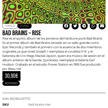
VINILO
PUNK
BAD BRAINS – RISE
Rise es el quinto álbum de los pioneros del hardcore punk
Bad Brains
.
Es el primer álbum de
Bad Brains
lanzado en un sello grande como
Epic Records y también el primero con la ausencia de dos miembros
originales ya que Israel Joseph I reemplaza al vocalista H.R. y el
baterista de Cro-Mags Mackie Jayson, quien era músico de sesión en el
álbum anterior de la banda, Quickness, reemplaza al batería Earl
Hudson. Grabado en el estudio Power Station en 1993 fue producido
por Beau Hill.
30,90
€
AGOTADO
EAN:
650384037712
SKU
bad-brains-rise