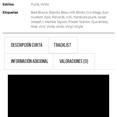
Estilos:
Punk
,
Vinilo
Etiquetas
Bad Brains
,
Bainilo
,
Beau Hill
,
Binilo
,
Cro-Mags
,
Earl
Hudson
,
Epic Records
,
H.R.
,
hardcore punk
,
Israel
Joseph I
,
Mackie Jayson
,
Power Station
,
Quickness
,
Rise
,
Vinil
,
Vinile
,
vinilo
,
Vinyl
,
Vinyle
DESCRIPCIÓN CORTA
TRACKLIST
INFORMACIÓN ADICIONAL
VALORACIONES (0)