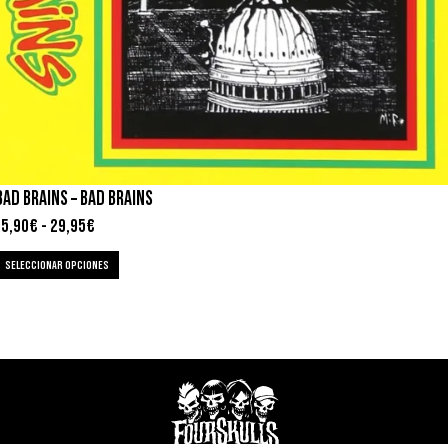
BAD BRAINS – BAD BRAINS
15,90
€
-
29,95
€
SELECCIONAR OPCIONES