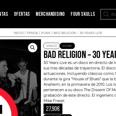
NTAS
OFERTAS
MERCHANDISING
FOUR SKULLS
INICIO
/
TIENDA
/
PUNK
/ BAD RELIGION – 30 YEARS LIVE
VINILO
PUNK
BAD RELIGION – 30 YEA
30 Years Live es un disco en directo de
sus tres décadas de trayectoria. El disc
actuaciones. Incluyendo clásicos como S
durante la gira “House of Blues” que la 
Anaheim, en la primavera de 2010. Los
pertenecen a su disco
The Dissent Of M
grabación de este directo. El ingeniero
Mike Fraser.
27,90
€