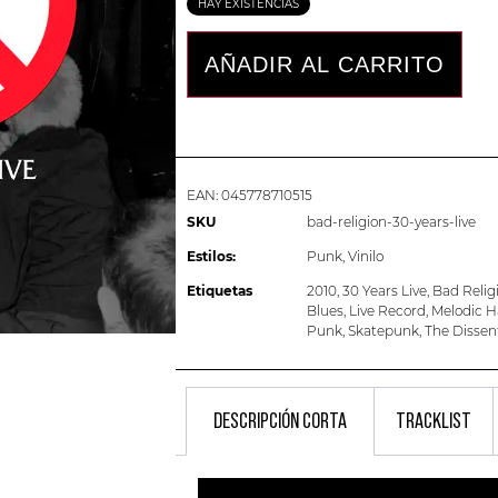
HAY EXISTENCIAS
AÑADIR AL CARRITO
EAN:
045778710515
SKU
bad-religion-30-years-live
Estilos:
Punk
,
Vinilo
Etiquetas
2010
,
30 Years Live
,
Bad Relig
Blues
,
Live Record
,
Melodic H
Punk
,
Skatepunk
,
The Dissen
DESCRIPCIÓN CORTA
TRACKLIST