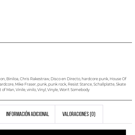
ion
,
Biniloa
,
Chris Rakestraw
,
Disco en Directo
,
hardcore punk
,
House Of
ardcore
,
Mike Fraser
,
punk
,
punk rock
,
Resist Stance
,
Schallplatte
,
Skate
t of Man
,
Vinile
,
vinilo
,
Vinyl
,
Vinyle
,
Won't Somebody
INFORMACIÓN ADICIONAL
VALORACIONES (0)