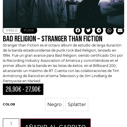
VINILO
PUNK
BAD RELIGION – STRANGER THAN FICTION
Stranger than Fiction es el octavo álbum de estudio de larga duración
de la banda estadounidense de punk rock
Bad Religion
, lanzado en
1994. Fue un gran avance para Bad Religion, siendo certificado Oro por
la Recording Industry Association of America y convirtiéndose en el
primer álbum de la banda en las listas de éxitos. en el Billboard 200,
alcanzando un máximo de 87. Cuenta con las colaboraciones de
Tim
Armstrong
de
Rancid
en el tema Television y de Jim Lindberg de
Pennywise en Marked.
26,90
€
-
27,90
€
Negro
Splatter
COLOR
Negro
Splatter
AÑADIR AL CARRITO