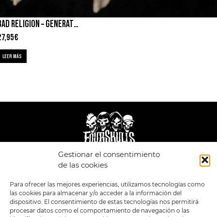
BAD RELIGION – GENERATOR
27,95
€
LEER MÁS
Gestionar el consentimiento
de las cookies
LEGAL
ENLACES
POLÍTICA DE
TIENDA
ESTILOS
Para ofrecer las mejores experiencias, utilizamos tecnologías como
PRIVACIDAD
FORMATOS
PREVENTAS
las cookies para almacenar y/o acceder a la información del
TÉRMINOS Y
OFERTAS
dispositivo. El consentimiento de estas tecnologías nos permitirá
CONDICIONES
MERCHANDISING
procesar datos como el comportamiento de navegación o las
GENERALES DE LA
VENTA