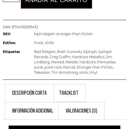
EAN:
8714092699432
SKU
bad-religion-stranger-than-fiction
Estilos:
Punk
,
Vinilo
Etiquetas
Bad Religion
,
Brett Gurewitz
,
Epitaph
,
Epitaph
Records
,
Greg Graffin
,
Hardcore Melodico
,
Jim
Lindberg
,
Marked
,
Melodic Hardcore
,
Pennywise
,
punk
,
punk rock
,
Rancid
,
Stranger than Fiction
,
Television
,
Tim Armstrong
,
vinilo
,
Vinyl
DESCRIPCIÓN CORTA
TRACKLIST
INFORMACIÓN ADICIONAL
VALORACIONES (0)