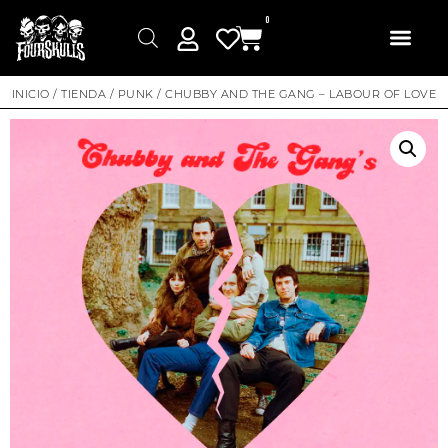
0
INICIO
/
TIENDA
/
PUNK
/ CHUBBY AND THE GANG – LABOUR OF LOVE