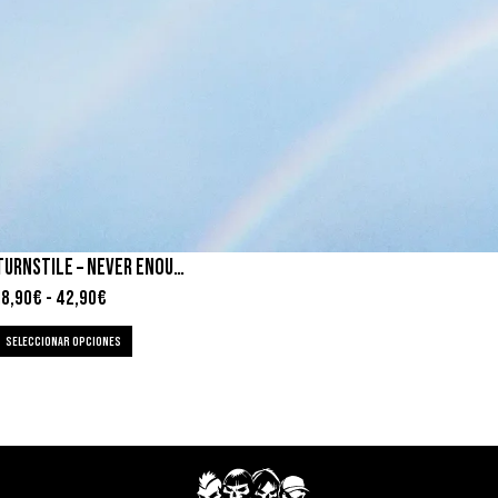
TURNSTILE – NEVER ENOUGH
18,90
€
-
42,90
€
SELECCIONAR OPCIONES