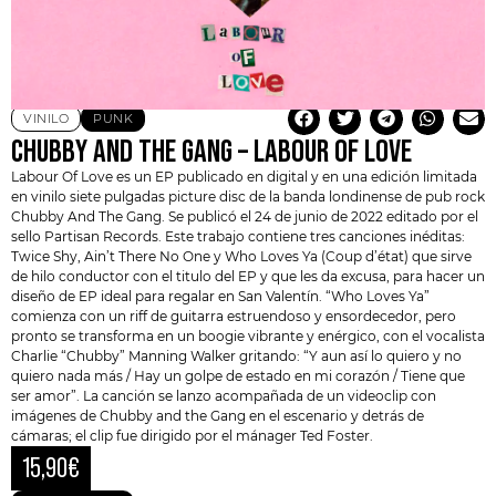
VINILO
PUNK
CHUBBY AND THE GANG – LABOUR OF LOVE
Labour Of Love es un EP publicado en digital y en una edición limitada
en vinilo siete pulgadas picture disc de la banda londinense de pub rock
Chubby And The Gang
. Se publicó el 24 de junio de 2022 editado por el
sello Partisan Records. Este trabajo contiene tres canciones inéditas:
Twice Shy, Ain’t There No One y Who Loves Ya (Coup d’état) que sirve
de hilo conductor con el titulo del EP y que les da excusa, para hacer un
diseño de EP ideal para regalar en San Valentín. “Who Loves Ya”
comienza con un riff de guitarra estruendoso y ensordecedor, pero
pronto se transforma en un boogie vibrante y enérgico, con el vocalista
Charlie “Chubby” Manning Walker gritando: “Y aun así lo quiero y no
quiero nada más / Hay un golpe de estado en mi corazón / Tiene que
ser amor”. La canción se lanzo acompañada de un videoclip con
imágenes de
Chubby and the Gang
en el escenario y detrás de
cámaras; el clip fue dirigido por el mánager Ted Foster.
15,90
€