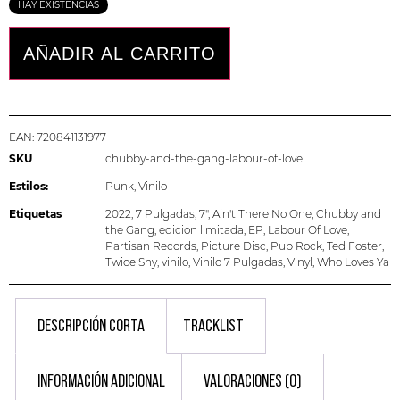
HAY EXISTENCIAS
AÑADIR AL CARRITO
EAN:
720841131977
SKU
chubby-and-the-gang-labour-of-love
Estilos:
Punk
,
Vinilo
Etiquetas
2022
,
7 Pulgadas
,
7"
,
Ain't There No One
,
Chubby and
the Gang
,
edicion limitada
,
EP
,
Labour Of Love
,
Partisan Records
,
Picture Disc
,
Pub Rock
,
Ted Foster
,
Twice Shy
,
vinilo
,
Vinilo 7 Pulgadas
,
Vinyl
,
Who Loves Ya
DESCRIPCIÓN CORTA
TRACKLIST
INFORMACIÓN ADICIONAL
VALORACIONES (0)