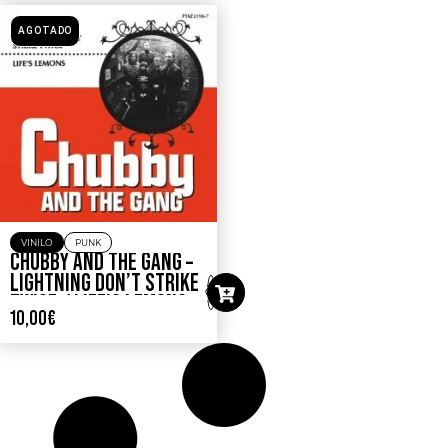
AGOTADO
VINILO
PUNK
CHUBBY AND THE GANG –
LIGHTNING DON’T STRIKE
TWICE / LIFE’S LEMONS
10,00
€