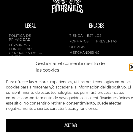
LEGAL
ENLACES
POLÍTICA DE
TIENDA
ESTILOS
PRIVACIDAD
FORMATOS
PREVENTAS
TÉRMINOS Y
OFERTAS
CONDICIONES
MERCHANDISING
GENERALES DE LA
VENTA
FOUR SKULLS
Gestionar el consentimiento de
POLÍTICA DE COOKIES
las cookies
SIGUENOS EN:
METODOS DE PAGO:
Para ofrecer las mejores experiencias, utilizamos tecnologías como las
cookies para almacenar y/o acceder a la información del dispositivo. El
consentimiento de estas tecnologías nos permitirá procesar datos
como el comportamiento de navegación o las identificaciones únicas 
este sitio. No consentir o retirar el consentimiento, puede afectar
negativamente a ciertas características y funciones.
2023 FourSkulls. Reservados todos los derechos.
ACEPTAR