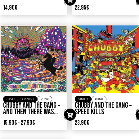
14,90
€
22,95
€
CASETE
,
CD
,
VINILO
PUNK
VINILO
PUNK
CHUBBY AND THE GANG –
CHUBBY AND THE GANG –
AND THEN THERE WAS…
SPEED KILLS
15,90
€
-
27,90
€
23,90
€