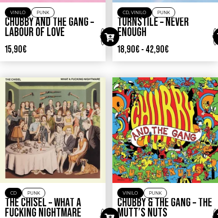
VINILO
PUNK
CD
,
VINILO
PUNK
CHUBBY AND THE GANG –
TURNSTILE – NEVER
LABOUR OF LOVE
ENOUGH
15,90
€
18,90
€
-
42,90
€
CD
PUNK
VINILO
PUNK
THE CHISEL – WHAT A
CHUBBY & THE GANG – THE
FUCKING NIGHTMARE
MUTT’S NUTS