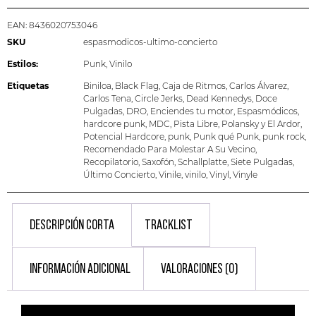
EAN:
8436020753046
SKU
espasmodicos-ultimo-concierto
Estilos:
Punk
,
Vinilo
Etiquetas
Biniloa
,
Black Flag
,
Caja de Ritmos
,
Carlos Álvarez
,
Carlos Tena
,
Circle Jerks
,
Dead Kennedys
,
Doce
Pulgadas
,
DRO
,
Enciendes tu motor
,
Espasmódicos
,
hardcore punk
,
MDC
,
Pista Libre
,
Polansky y El Ardor
,
Potencial Hardcore
,
punk
,
Punk qué Punk
,
punk rock
,
Recomendado Para Molestar A Su Vecino
,
Recopilatorio
,
Saxofón
,
Schallplatte
,
Siete Pulgadas
,
Último Concierto
,
Vinile
,
vinilo
,
Vinyl
,
Vinyle
DESCRIPCIÓN CORTA
TRACKLIST
INFORMACIÓN ADICIONAL
VALORACIONES (0)