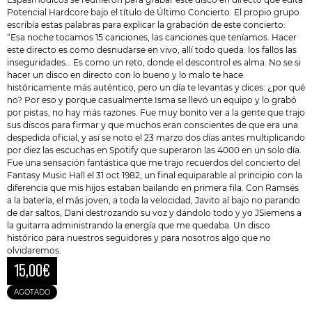
Potencial Hardcore bajo el título de Último Concierto. El propio grupo
escribía estas palabras para explicar la grabación de este concierto:
“Esa noche tocamos 15 canciones, las canciones que teníamos. Hacer
este directo es como desnudarse en vivo, allí todo queda: los fallos las
inseguridades… Es como un reto, donde el descontrol es alma. No se si
hacer un disco en directo con lo bueno y lo malo te hace
históricamente más auténtico, pero un día te levantas y dices: ¿por qué
no? Por eso y porque casualmente Isma se llevó un equipo y lo grabó
por pistas, no hay más razones. Fue muy bonito ver a la gente que trajo
sus discos para firmar y que muchos eran conscientes de que era una
despedida oficial, y así se noto el 23 marzo dos días antes multiplicando
por diez las escuchas en Spotify que superaron las 4000 en un solo día.
Fue una sensación fantástica que me trajo recuerdos del concierto del
Fantasy Music Hall el 31 oct 1982, un final equiparable al principio con la
diferencia que mis hijos estaban bailando en primera fila. Con Ramsés
a la batería, el más joven, a toda la velocidad, Javito al bajo no parando
de dar saltos, Dani destrozando su voz y dándolo todo y yo JSiemens a
la guitarra administrando la energía que me quedaba. Un disco
histórico para nuestros seguidores y para nosotros algo que no
olvidaremos.
15,00
€
AGOTADO