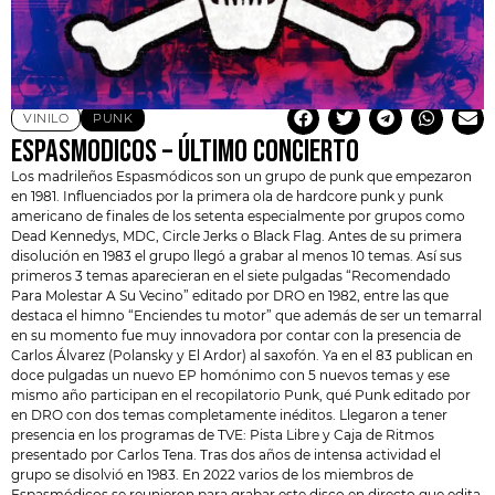
VINILO
PUNK
ESPASMODICOS – ÚLTIMO CONCIERTO
Los madrileños
Espasmódicos
son un grupo de punk que empezaron
en 1981. Influenciados por la primera ola de hardcore punk y punk
americano de finales de los setenta especialmente por grupos como
Dead Kennedys
, MDC, Circle Jerks o Black Flag. Antes de su primera
disolución en 1983 el grupo llegó a grabar al menos 10 temas. Así sus
primeros 3 temas aparecieran en el siete pulgadas “Recomendado
Para Molestar A Su Vecino” editado por DRO en 1982, entre las que
destaca el himno “Enciendes tu motor” que además de ser un temarral
en su momento fue muy innovadora por contar con la presencia de
Carlos Álvarez (Polansky y El Ardor) al saxofón. Ya en el 83 publican en
doce pulgadas un nuevo EP homónimo con 5 nuevos temas y ese
mismo año participan en el recopilatorio Punk, qué Punk editado por
en DRO con dos temas completamente inéditos. Llegaron a tener
presencia en los programas de TVE: Pista Libre y Caja de Ritmos
presentado por Carlos Tena. Tras dos años de intensa actividad el
grupo se disolvió en 1983. En 2022 varios de los miembros de
Espasmódicos se reunieron para grabar este disco en directo que edita