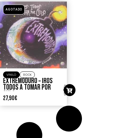
AGOTADO
VINILO
ROCK
EXTREMODURO – IROS
TODOS A TOMAR POR
CULO
27,90
€