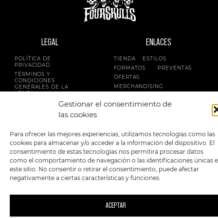
LEGAL
ENLACES
POLÍTICA DE
TIENDA
ESTILOS
PRIVACIDAD
FORMATOS
PREVENTAS
TÉRMINOS Y
OFERTAS
CONDICIONES
MERCHANDISING
GENERALES DE LA
VENTA
FOUR SKULLS
Gestionar el consentimiento de
POLÍTICA DE COOKIES
las cookies
SIGUENOS EN:
METODOS DE PAGO:
Para ofrecer las mejores experiencias, utilizamos tecnologías como las
cookies para almacenar y/o acceder a la información del dispositivo. El
consentimiento de estas tecnologías nos permitirá procesar datos
como el comportamiento de navegación o las identificaciones únicas 
este sitio. No consentir o retirar el consentimiento, puede afectar
negativamente a ciertas características y funciones.
2023 FourSkulls. Reservados todos los derechos.
ACEPTAR