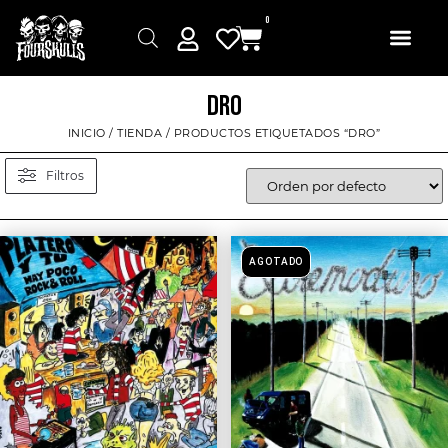
0
DRO
INICIO
/
TIENDA
/ PRODUCTOS ETIQUETADOS “DRO”
Filtros
AGOTADO