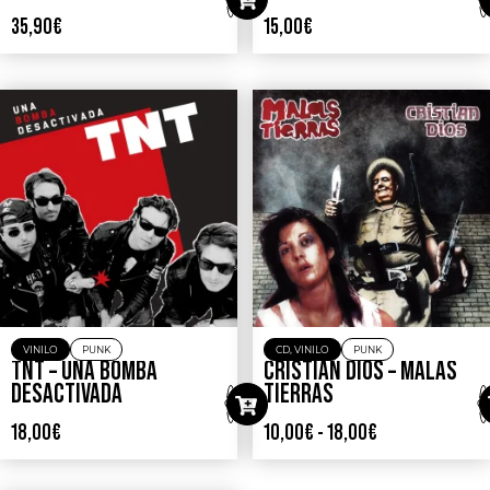
35,90
€
15,00
€
VINILO
PUNK
CD
,
VINILO
PUNK
TNT – UNA BOMBA
CRISTIAN DIOS – MALAS
DESACTIVADA
TIERRAS
18,00
€
10,00
€
-
18,00
€