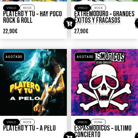
VINILO
ROCK
VINILO
ROCK
PLATERO Y TU – HAY POCO
EXTREMODURO – GRANDES
ROCK & ROLL
ÉXITOS Y FRACASOS
(EPISODIO PRIMERO)
22,90
€
27,90
€
AGOTADO
AGOTADO
VINILO
ROCK
VINILO
PUNK
PLATERO Y TU – A PELO
ESPASMODICOS – ÚLTIMO
CONCIERTO