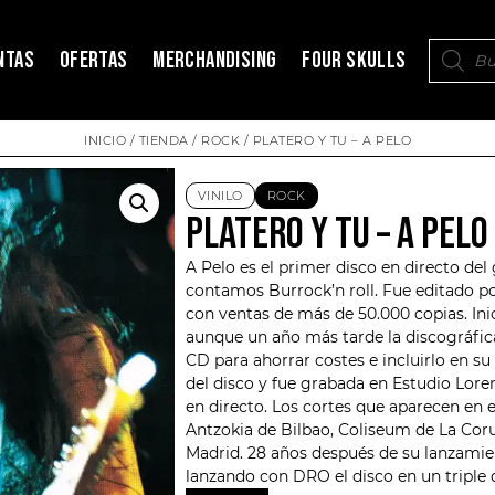
NTAS
OFERTAS
MERCHANDISING
FOUR SKULLS
INICIO
/
TIENDA
/
ROCK
/ PLATERO Y TU – A PELO
VINILO
ROCK
PLATERO Y TU – A PELO
A Pelo es el primer disco en directo de
contamos Burrock’n roll. Fue editado p
con ventas de más de 50.000 copias. Ini
aunque un año más tarde la discográfica
CD para ahorrar costes e incluirlo en su
del disco y fue grabada en Estudio Lore
en directo. Los cortes que aparecen en e
Antzokia de Bilbao, Coliseum de La Coru
Madrid. 28 años después de su lanzamien
lanzando con DRO el disco en un triple 