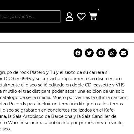
0
l grupo de rock
Platero y Tú
y el sexto de su carrera si
or DRO en 1996 y se convirtió rápidamente en disco en oro
cialmente el disco salió editado en doble CD, cassette y VHS
 mutilo el tracklist para poder sacar una edición de un solo
 catálogo de serie media. Muero por vivir es la última canción
ntzo Records para incluir un tema inédito junto a los temas
l disco se grabaron en conciertos realizados en el Kafe
ña, la Sala Arzobispo de Barcelona y la
Sala Canciller
de
to Warner se anima a publicarlo por primera vez en vinilo,
disco.