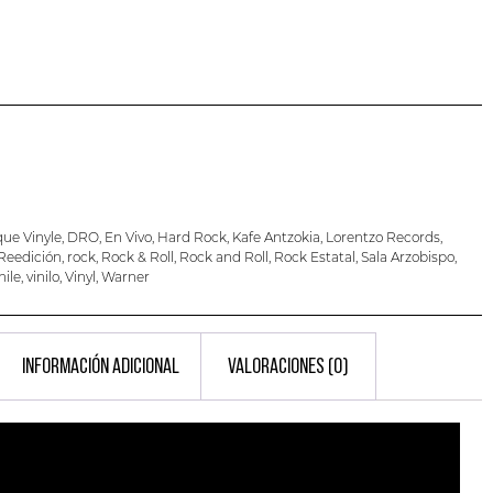
que Vinyle
,
DRO
,
En Vivo
,
Hard Rock
,
Kafe Antzokia
,
Lorentzo Records
,
Reedición
,
rock
,
Rock & Roll
,
Rock and Roll
,
Rock Estatal
,
Sala Arzobispo
,
nile
,
vinilo
,
Vinyl
,
Warner
INFORMACIÓN ADICIONAL
VALORACIONES (0)