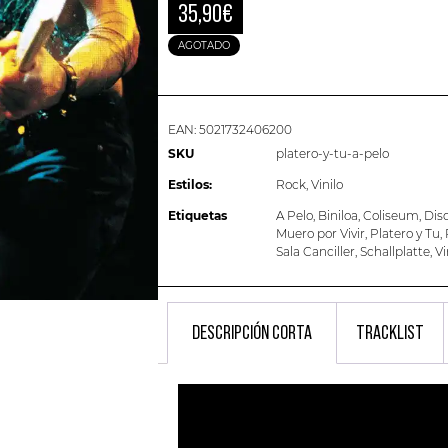
35,90
€
AGOTADO
EAN:
5021732406200
SKU
platero-y-tu-a-pelo
Estilos:
Rock
,
Vinilo
Etiquetas
A Pelo
,
Biniloa
,
Coliseum
,
Dis
Muero por Vivir
,
Platero y Tu
,
Sala Canciller
,
Schallplatte
,
Vi
DESCRIPCIÓN CORTA
TRACKLIST