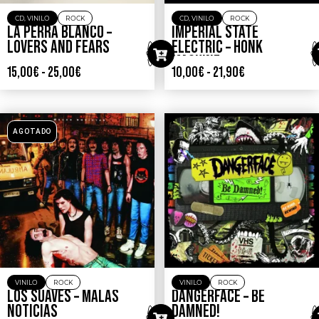
CD
,
VINILO
ROCK
CD
,
VINILO
ROCK
LA PERRA BLANCO –
IMPERIAL STATE
LOVERS AND FEARS
ELECTRIC – HONK
MACHINE
15,00
€
-
25,00
€
10,00
€
-
21,90
€
AGOTADO
VINILO
ROCK
VINILO
ROCK
LOS SUAVES – MALAS
DANGERFACE – BE
NOTICIAS
DAMNED!