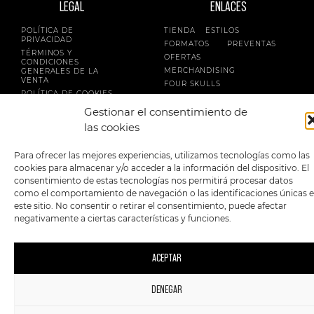
LEGAL
ENLACES
POLÍTICA DE
TIENDA
ESTILOS
PRIVACIDAD
FORMATOS
PREVENTAS
TÉRMINOS Y
OFERTAS
CONDICIONES
MERCHANDISING
GENERALES DE LA
VENTA
FOUR SKULLS
POLÍTICA DE COOKIES
Gestionar el consentimiento de
SIGUENOS EN:
METODOS DE PAGO:
las cookies
Para ofrecer las mejores experiencias, utilizamos tecnologías como las
cookies para almacenar y/o acceder a la información del dispositivo. El
consentimiento de estas tecnologías nos permitirá procesar datos
como el comportamiento de navegación o las identificaciones únicas 
este sitio. No consentir o retirar el consentimiento, puede afectar
2023 FourSkulls. Reservados todos los derechos.
negativamente a ciertas características y funciones.
ACEPTAR
DENEGAR
1