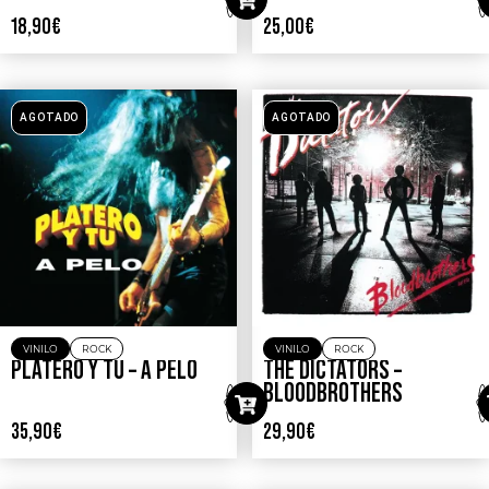
18,90
€
25,00
€
AGOTADO
AGOTADO
VINILO
ROCK
VINILO
ROCK
PLATERO Y TU – A PELO
THE DICTATORS –
BLOODBROTHERS
35,90
€
29,90
€