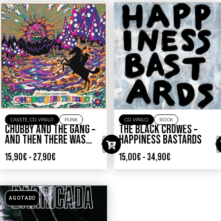
CASETE
,
CD
,
VINILO
PUNK
CD
,
VINILO
ROCK
CHUBBY AND THE GANG –
THE BLACK CROWES –
AND THEN THERE WAS…
HAPPINESS BASTARDS
15,90
€
-
27,90
€
15,00
€
-
34,90
€
AGOTADO