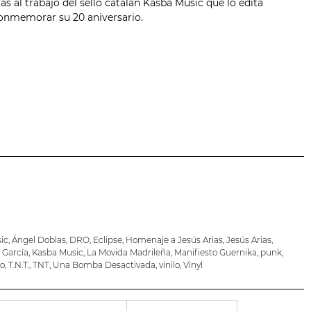
ias al trabajo del sello catalán
Kasba Music
que lo edita
conmemorar su 20 aniversario.
ic
,
Ángel Doblas
,
DRO
,
Eclipse
,
Homenaje a Jesús Arias
,
Jesús Arias
,
 García
,
Kasba Music
,
La Movida Madrileña
,
Manifiesto Guernika
,
punk
,
co
,
T.N.T.
,
TNT
,
Una Bomba Desactivada
,
vinilo
,
Vinyl