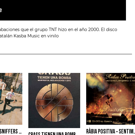
aciones que el grupo TNT hizo en el año 2000. El disco
catalán Kasba Music en vinilo
AMYL AND THE SNIFFERS – CARTOON DARKNESS
RÀBIA POSITIVA ‎– SENTIM