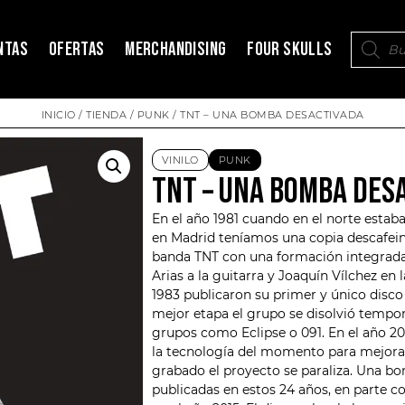
NTAS
OFERTAS
MERCHANDISING
FOUR SKULLS
INICIO
/
TIENDA
/
PUNK
/ TNT – UNA BOMBA DESACTIVADA
VINILO
PUNK
TNT – UNA BOMBA DES
En el año 1981 cuando en el norte estaba
en Madrid teníamos una copia descafei
banda
TNT
con una formación integrada 
Arias a la guitarra y Joaquín Vílchez en 
1983 publicaron su primer y único disco
mejor etapa el grupo se disolvió temp
grupos como Eclipse o 091. En el año 2
la tecnología del momento para mejorar 
grabado el proyecto se paraliza. Una bo
publicadas en estos 24 años, en parte 