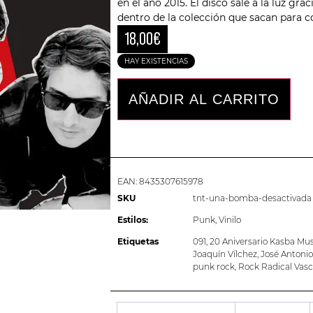
en el año 2015. El disco sale a la luz grac
dentro de la colección que sacan para 
18,00
€
HAY EXISTENCIAS
AÑADIR AL CARRITO
EAN:
8435307615978
SKU
tnt-una-bomba-desactivada
Estilos:
Punk
,
Vinilo
Etiquetas
091
,
20 Aniversario Kasba Mus
Joaquín Vílchez
,
José Antonio
punk rock
,
Rock Radical Vas