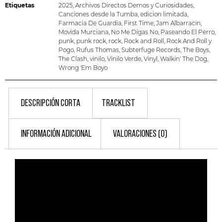
Etiquetas
2025
,
Archivos Directos Demos y Curiosidades
,
Canciones desde la Tumba
,
edicion limitada
,
Farmacia De Guardia
,
First Time
,
Jam Albarracin
,
Movida Murciana
,
No Me Digas No
,
Paseando El Perro
,
punk
,
punk rock
,
rock
,
Rock and Roll
,
Rock And Roll y
Pogo
,
Rufus Thomas
,
Subterfuge Records
,
The Boys
,
The Clash
,
vinilo
,
Vinilo Verde
,
Vinyl
,
Walkin' The Dog
,
Wrong 'Em Boyo
DESCRIPCIÓN CORTA
TRACKLIST
INFORMACIÓN ADICIONAL
VALORACIONES (0)