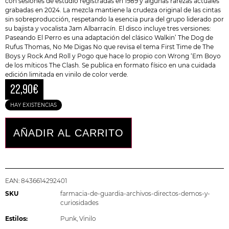
con sesiones de estudio registradas en 1989 y algunas rarezas actuales
grabadas en 2024. La mezcla mantiene la crudeza original de las cintas
sin sobreproducción, respetando la esencia pura del grupo liderado por
su bajista y vocalista
Jam Albarracín
. El disco incluye tres versiones:
Paseando El Perro es una adaptación del clásico Walkin’ The Dog de
Rufus Thomas, No Me Digas No que revisa el tema First Time de The
Boys y Rock And Roll y Pogo que hace lo propio con Wrong ‘Em Boyo
de los míticos
The Clash
. Se publica en formato físico en una cuidada
edición limitada en vinilo de color verde.
22,90
€
HAY EXISTENCIAS
AÑADIR AL CARRITO
EAN:
8436614292401
SKU
farmacia-de-guardia-archivos-directos-demos-y-
curiosidades
Estilos:
Punk
,
Vinilo