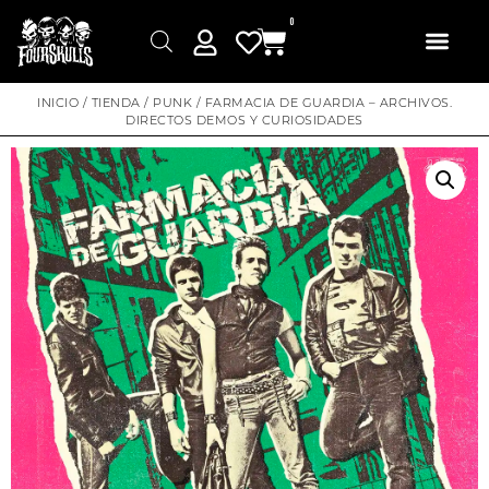
0
INICIO
/
TIENDA
/
PUNK
/ FARMACIA DE GUARDIA – ARCHIVOS.
DIRECTOS DEMOS Y CURIOSIDADES