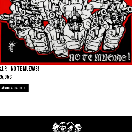
R.I.P. – NO TE MUEVAS!
25,95
€
AÑADIR AL CARRITO