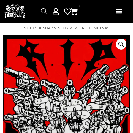
0
INICIO
/
TIENDA
/
VINILO
/ R.I.P. – NO TE MUEVAS!