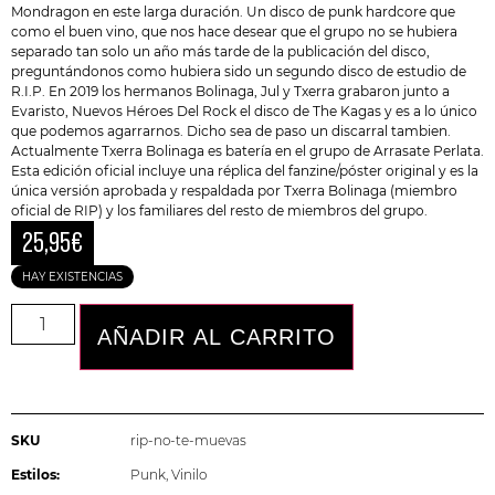
Mondragon en este larga duración. Un disco de punk hardcore que
como el buen vino, que nos hace desear que el grupo no se hubiera
separado tan solo un año más tarde de la publicación del disco,
preguntándonos como hubiera sido un segundo disco de estudio de
R.I.P. En 2019 los hermanos Bolinaga, Jul y Txerra grabaron junto a
Evaristo, Nuevos Héroes Del Rock el disco de The Kagas y es a lo único
que podemos agarrarnos. Dicho sea de paso un discarral tambien.
Actualmente Txerra Bolinaga es batería en el grupo de Arrasate
Perlata
.
Esta edición oficial incluye una réplica del fanzine/póster original y es la
única versión aprobada y respaldada por Txerra Bolinaga (miembro
oficial de RIP) y los familiares del resto de miembros del grupo.
25,95
€
HAY EXISTENCIAS
AÑADIR AL CARRITO
SKU
rip-no-te-muevas
Estilos:
Punk
,
Vinilo