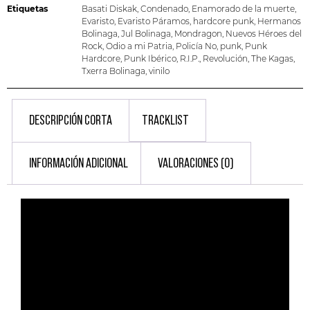
Etiquetas
Basati Diskak
,
Condenado
,
Enamorado de la muerte
,
Evaristo
,
Evaristo Páramos
,
hardcore punk
,
Hermanos
Bolinaga
,
Jul Bolinaga
,
Mondragon
,
Nuevos Héroes del
Rock
,
Odio a mi Patria
,
Policía No
,
punk
,
Punk
Hardcore
,
Punk Ibérico
,
R.I.P.
,
Revolución
,
The Kagas
,
Txerra Bolinaga
,
vinilo
DESCRIPCIÓN CORTA
TRACKLIST
INFORMACIÓN ADICIONAL
VALORACIONES (0)