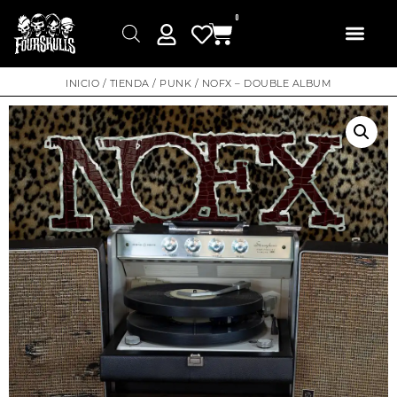
0
INICIO
/
TIENDA
/
PUNK
/ NOFX – DOUBLE ALBUM