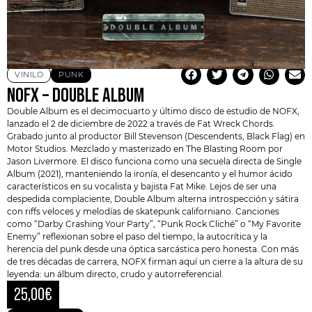
VINILO
PUNK
NOFX – DOUBLE ALBUM
Double Album es el decimocuarto y último disco de estudio de
NOFX
,
lanzado el 2 de diciembre de 2022 a través de Fat Wreck Chords.
Grabado junto al productor Bill Stevenson (Descendents, Black Flag) en
Motor Studios. Mezclado y masterizado en The Blasting Room por
Jason Livermore. El disco funciona como una secuela directa de Single
Album (2021), manteniendo la ironía, el desencanto y el humor ácido
característicos en su vocalista y bajista
Fat Mike
. Lejos de ser una
despedida complaciente, Double Album alterna introspección y sátira
con riffs veloces y melodías de skatepunk californiano. Canciones
como “Darby Crashing Your Party”, “Punk Rock Cliché” o “My Favorite
Enemy” reflexionan sobre el paso del tiempo, la autocrítica y la
herencia del punk desde una óptica sarcástica pero honesta. Con más
de tres décadas de carrera, NOFX firman aquí un cierre a la altura de su
leyenda: un álbum directo, crudo y autorreferencial.
25,00
€