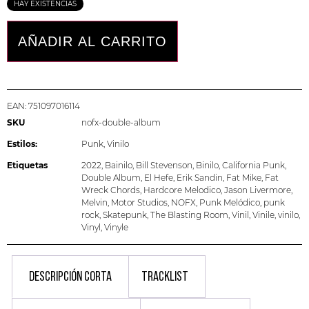
HAY EXISTENCIAS
AÑADIR AL CARRITO
EAN:
751097016114
SKU
nofx-double-album
Estilos:
Punk
,
Vinilo
Etiquetas
2022
,
Bainilo
,
Bill Stevenson
,
Binilo
,
California Punk
,
Double Album
,
El Hefe
,
Erik Sandin
,
Fat Mike
,
Fat
Wreck Chords
,
Hardcore Melodico
,
Jason Livermore
,
Melvin
,
Motor Studios
,
NOFX
,
Punk Melódico
,
punk
rock
,
Skatepunk
,
The Blasting Room
,
Vinil
,
Vinile
,
vinilo
,
Vinyl
,
Vinyle
DESCRIPCIÓN CORTA
TRACKLIST