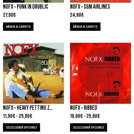
NOFX – PUNK IN DRUBLIC
NOFX – S&M AIRLINES
27,90
€
24,90
€
AÑADIR AL CARRITO
AÑADIR AL CARRITO
NOFX – HEAVY PETTING ZOO
NOFX – RIBBED
11,90
€
-
25,90
€
10,00
€
-
25,90
€
SELECCIONAR OPCIONES
SELECCIONAR OPCIONES