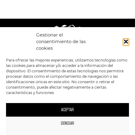
Gestionar el
consentimiento de las
cookies
LEGAL
ENLACES
Para ofrecer las mejores experiencias, utilizamos tecnologías como
las cookies para almacenar y/o acceder a la información del
POLÍTICA DE
TIENDA
ESTILOS
dispositivo. El consentimiento de estas tecnologías nos permitirá
PRIVACIDAD
FORMATOS
PREVENTAS
procesar datos como el comportamiento de navegación o las
TÉRMINOS Y
OFERTAS
identificaciones únicas en este sitio. No consentir o retirar el
CONDICIONES
MERCHANDISING
GENERALES DE LA
consentimiento, puede afectar negativamente a ciertas
VENTA
FOUR SKULLS
características y funciones.
POLÍTICA DE COOKIES
SIGUENOS EN:
METODOS DE PAGO:
ACEPTAR
DENEGAR
1