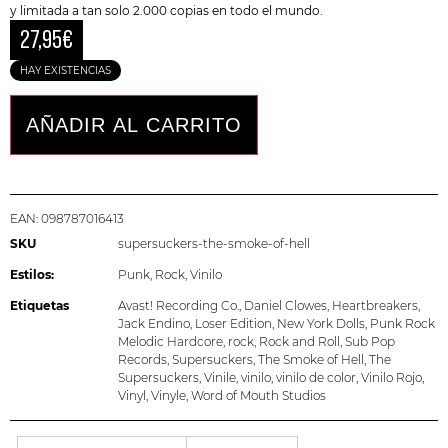
y limitada a tan solo 2.000 copias en todo el mundo.
27,95
€
HAY EXISTENCIAS
AÑADIR AL CARRITO
EAN:
098787016413
SKU
supersuckers-the-smoke-of-hell
Estilos:
Punk
,
Rock
,
Vinilo
Etiquetas
Avast! Recording Co.
,
Daniel Clowes
,
Heartbreakers
,
Jack Endino
,
Loser Edition
,
New York Dolls
,
Punk Rock
Melodic Hardcore
,
rock
,
Rock and Roll
,
Sub Pop
Records
,
Supersuckers
,
The Smoke of Hell
,
The
Supersuckers
,
Vinile
,
vinilo
,
vinilo de color
,
Vinilo Rojo
,
Vinyl
,
Vinyle
,
Word of Mouth Studios