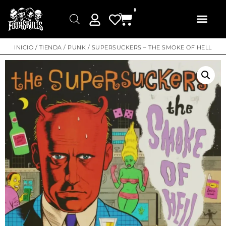
0
INICIO
/
TIENDA
/
PUNK
/ SUPERSUCKERS – THE SMOKE OF HELL