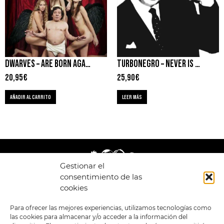
DWARVES – ARE BORN AGAIN
TURBONEGRO – NEVER IS FOREVER
20,95
€
25,90
€
AÑADIR AL CARRITO
LEER MÁS
Gestionar el
consentimiento de las
cookies
LEGAL
ENLACES
Para ofrecer las mejores experiencias, utilizamos tecnologías como
las cookies para almacenar y/o acceder a la información del
POLÍTICA DE
TIENDA
ESTILOS