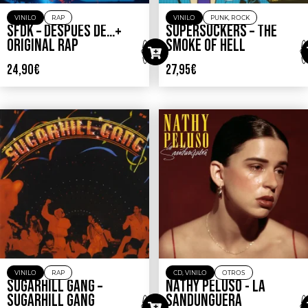
VINILO
RAP
VINILO
PUNK
,
ROCK
SFDK – DESPUES DE…+
SUPERSUCKERS – THE
ORIGINAL RAP
SMOKE OF HELL
24,90
€
27,95
€
VINILO
RAP
CD
,
VINILO
OTROS
SUGARHILL GANG –
NATHY PELUSO ‎- LA
SUGARHILL GANG
SANDUNGUERA