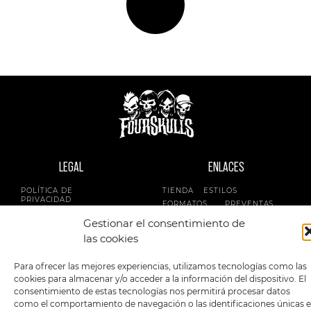
LEGAL
ENLACES
POLÍTICA DE
TIENDA
ESTILOS
PRIVACIDAD
FORMATOS
PREVENTAS
TÉRMINOS Y
OFERTAS
Gestionar el consentimiento de
CONDICIONES
MERCHANDISING
GENERALES DE LA
las cookies
VENTA
FOUR SKULLS
POLÍTICA DE COOKIES
Para ofrecer las mejores experiencias, utilizamos tecnologías como las
cookies para almacenar y/o acceder a la información del dispositivo. El
SIGUENOS EN:
METODOS DE PAGO:
consentimiento de estas tecnologías nos permitirá procesar datos
como el comportamiento de navegación o las identificaciones únicas 