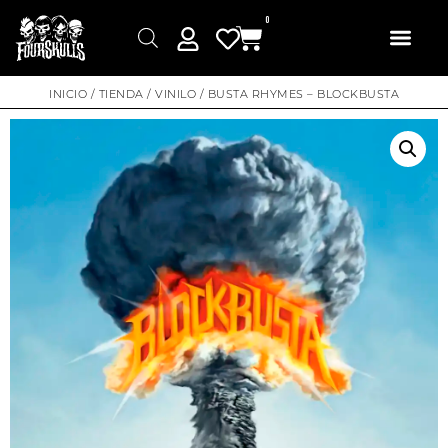
0
INICIO
/
TIENDA
/
VINILO
/ BUSTA RHYMES – BLOCKBUSTA