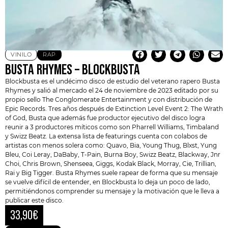
VINILO
RAP
BUSTA RHYMES – BLOCKBUSTA
Blockbusta es el undécimo disco de estudio del veterano rapero
Busta
Rhymes
y salió al mercado el 24 de noviembre de 2023 editado por su
propio sello The Conglomerate Entertainment y con distribución de
Epic Records. Tres años después de Extinction Level Event 2: The Wrath
of God, Busta que además fue productor ejecutivo del disco logra
reunir a 3 productores míticos como son Pharrell Williams, Timbaland
y Swizz Beatz. La extensa lista de featurings cuenta con colabos de
artistas con menos solera como: Quavo, Bia, Young Thug, Blxst, Yung
Bleu, Coi Leray, DaBaby, T-Pain, Burna Boy, Swizz Beatz, Blackway, Jnr
Choi, Chris Brown, Shenseea, Giggs, Kodak Black, Morray, Cie, Trillian,
Rai y Big Tigger.
Busta Rhymes
suele rapear de forma que su mensaje
se vuelve difícil de entender, en Blockbusta lo deja un poco de lado,
permitiéndonos comprender su mensaje y la motivación que le lleva a
publicar este disco.
33,90
€