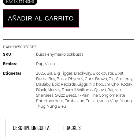
HAY EXISTENCIAS
AÑADIR AL CARRITO
EAN:
196588383113
SKU
busta-rhymes-blockbusta
Estilos:
Rap
,
Vinilo
Etiquetas
2023
,
Bia
,
Big Tigger
,
Blackway
,
Blockbusta
,
Blxst
,
Burna Boy
,
Busta Rhymes
,
Chris Brown
,
Cie
,
Coi Leray
,
DaBaby
,
Epic Records
,
Giggs
,
hip hop
,
Jnr Choi
,
Kodak
Black
,
Morray
,
Pharrell Williams
,
Quavo
,
Rai
,
rap
,
Shenseea
,
Swizz Beatz
,
T-Pain
,
The Conglomerate
Entertainment
,
Timbaland
,
Trillian
,
vinilo
,
Vinyl
,
Young
Thug
,
Yung Bleu
DESCRIPCIÓN CORTA
TRACKLIST