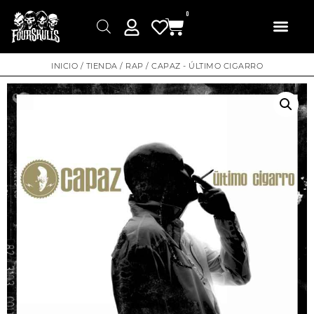
0
INICIO
/
TIENDA
/
RAP
/ CAPAZ ‎- ÚLTIMO CIGARRO