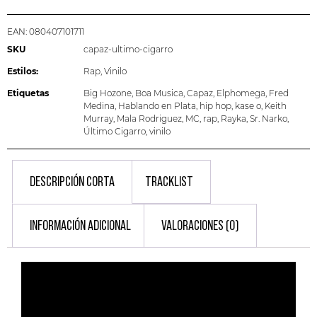
EAN:
080407101711
SKU
capaz-ultimo-cigarro
Estilos:
Rap
,
Vinilo
Etiquetas
Big Hozone
,
Boa Musica
,
Capaz
,
Elphomega
,
Fred
Medina
,
Hablando en Plata
,
hip hop
,
kase o
,
Keith
Murray
,
Mala Rodriguez
,
MC
,
rap
,
Rayka
,
Sr. Narko
,
Último Cigarro
,
vinilo
DESCRIPCIÓN CORTA
TRACKLIST
INFORMACIÓN ADICIONAL
VALORACIONES (0)