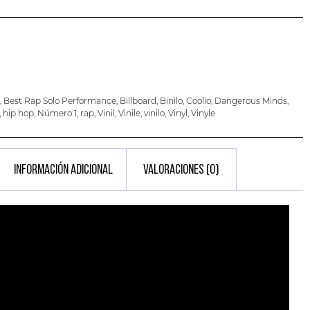
,
Best Rap Solo Performance
,
Billboard
,
Binilo
,
Coolio
,
Dangerous Minds
,
,
hip hop
,
Número 1
,
rap
,
Vinil
,
Vinile
,
vinilo
,
Vinyl
,
Vinyle
INFORMACIÓN ADICIONAL
VALORACIONES (0)