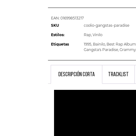
EAN:
016998513217
SKU
coolio-gangstas-paradise
Estilos:
Rap
,
Vinilo
Etiquetas
1995
,
Bainilo
,
Best Rap Album
Gangsta's Paradise
,
Grammy
DESCRIPCIÓN CORTA
TRACKLIST