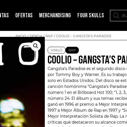
NTAS
OFERTAS
MERCHANDISING
FOUR SKULLS
INICIO
/
TIENDA
/
RAP
/ COOLIO – GANGSTA’S PARADISE
VINILO
RAP
COOLIO – GANGSTA’S P
Gangsta’s Paradise es el segundo disco
por
Tommy Boy
y Warner. Es su trabajo
solo en Estados Unidos. Del disco se extr
canción homónima “Gangsta’s Paradise” (
número 1 en el Billboard Hot 100; “1, 2, 
número 24. El álbum y sus temas recib
ganó en 1996 el premio a Mejor Interpre
1997 a Mejor Álbum de Rap en 1997 y “
Mejor Interpretación Solista de Rap. La
críticas que destacaron su alcance com