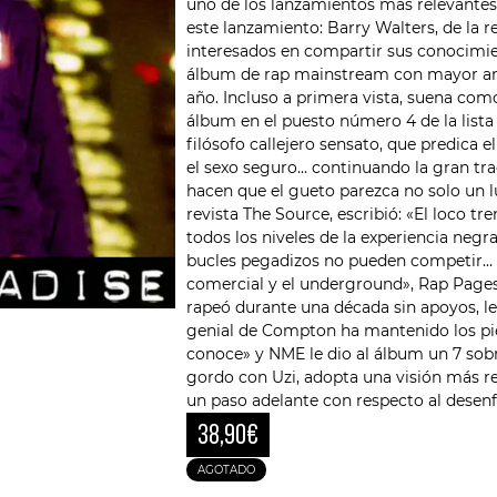
uno de los lanzamientos más relevantes 
este lanzamiento: Barry Walters, de la 
interesados ​​en compartir sus conocimi
álbum de rap mainstream con mayor amp
año. Incluso a primera vista, suena com
álbum en el puesto número 4 de la list
filósofo callejero sensato, que predica e
el sexo seguro… continuando la gran tra
hacen que el gueto parezca no solo un lu
revista The Source, escribió: «El loco t
todos los niveles de la experiencia negra
bucles pegadizos no pueden competir… Po
comercial y el underground», Rap Pages
rapeó durante una década sin apoyos, le
genial de Compton ha mantenido los pies
conoce» y NME le dio al álbum un 7 sobr
gordo con Uzi, adopta una visión más re
un paso adelante con respecto al desen
38,90
€
AGOTADO