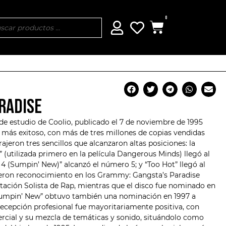
0
ARADISE
 de estudio de
Coolio
, publicado el 7 de noviembre de 1995
 más exitoso, con más de tres millones de copias vendidas
ajeron tres sencillos que alcanzaron altas posiciones: la
utilizada primero en la película Dangerous Minds) llegó al
3, 4 (Sumpin’ New)” alcanzó el número 5; y “Too Hot” llegó al
ieron reconocimiento en los Grammy: Gangsta’s Paradise
tación Solista de Rap, mientras que el disco fue nominado en
Sumpin’ New” obtuvo también una nominación en 1997 a
 recepción profesional fue mayoritariamente positiva, con
ercial y su mezcla de temáticas y sonido, situándolo como