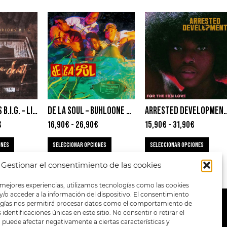
THE NOTORIOUS B.I.G. – LIVE AFTER DEATH
DE LA SOUL – BUHLOONE MINDSTATE
ARRESTED DEVELOPMENT – FOR T
€
16,90
€
-
26,90
€
15,90
€
-
31,90
€
ONES
SELECCIONAR OPCIONES
SELECCIONAR OPCIONES
Gestionar el consentimiento de las cookies
 mejores experiencias, utilizamos tecnologías como las cookies
/o acceder a la información del dispositivo. El consentimiento
ogías nos permitirá procesar datos como el comportamiento de
METODOS DE PAGO:
identificaciones únicas en este sitio. No consentir o retirar el
puede afectar negativamente a ciertas características y