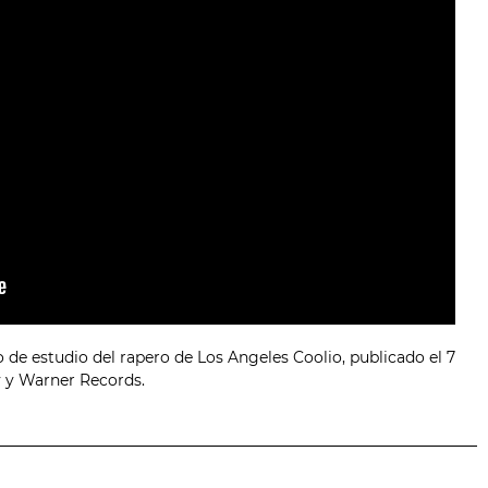
 de estudio del rapero de Los Angeles Coolio, publicado el 7
 y Warner Records.