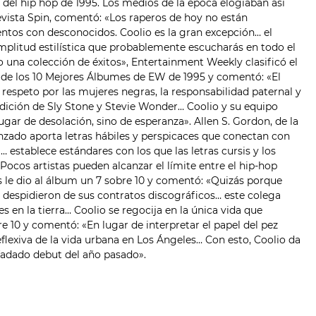
del hip hop de 1995. Los medios de la época elogiaban así
revista Spin, comentó: «Los raperos de hoy no están
entos con desconocidos. Coolio es la gran excepción… el
litud estilística que probablemente escucharás en todo el
o una colección de éxitos», Entertainment Weekly clasificó el
a de los 10 Mejores Álbumes de EW de 1995 y comentó: «El
l respeto por las mujeres negras, la responsabilidad paternal y
dición de Sly Stone y Stevie Wonder… Coolio y su equipo
gar de desolación, sino de esperanza». Allen S. Gordon, de la
renzado aporta letras hábiles y perspicaces que conectan con
… establece estándares con los que las letras cursis y los
cos artistas pueden alcanzar el límite entre el hip-hop
 le dio al álbum un 7 sobre 10 y comentó: «Quizás porque
 despidieron de sus contratos discográficos… este colega
 en la tierra… Coolio se regocija en la única vida que
e 10 y comentó: «En lugar de interpretar el papel del pez
flexiva de la vida urbana en Los Ángeles… Con esto, Coolio da
fadado debut del año pasado».