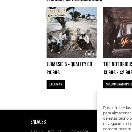
JURASSIC 5 – QUALITY CONTROL
29,90
€
13,90
€
-
42,90
LEER MÁS
SELECCIONAR OPCI
Para ofrecer las
para almacenar y
de estas tecnol
ENLACES
SIGUENOS EN:
navegación o las 
consentimiento, 
TIENDA
ESTILOS
FORMATOS