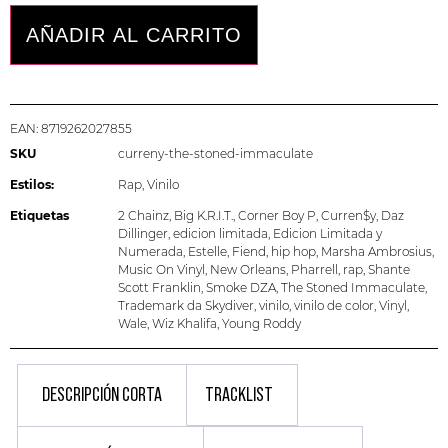
AÑADIR AL CARRITO
EAN:
8719262027855
SKU
curreny-the-stoned-immaculate
Estilos:
Rap
,
Vinilo
Etiquetas
2 Chainz
,
Big K.R.I.T.
,
Corner Boy P
,
Curren$y
,
Daz
Dillinger
,
edicion limitada
,
Edicion Limitada y
Numerada
,
Estelle
,
Fiend
,
hip hop
,
Marsha Ambrosius
,
Music On Vinyl
,
New Orleans
,
Pharrell
,
rap
,
Shante
Scott Franklin
,
Smoke DZA
,
The Stoned Immaculate
,
Trademark da Skydiver
,
vinilo
,
vinilo de color
,
Vinyl
,
Wale
,
Wiz Khalifa
,
Young Roddy
DESCRIPCIÓN CORTA
TRACKLIST