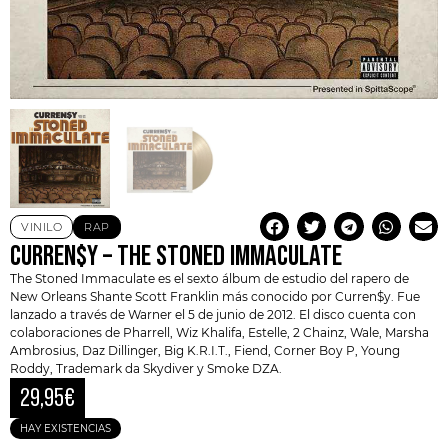
VINILO
RAP
CURREN$Y – THE STONED IMMACULATE
The Stoned Immaculate es el sexto álbum de estudio del rapero de
New Orleans
Shante Scott Franklin más conocido por
Curren$y
. Fue
lanzado a través de Warner el 5 de junio de 2012. El disco cuenta con
colaboraciones de Pharrell, Wiz Khalifa, Estelle, 2 Chainz, Wale, Marsha
Ambrosius, Daz Dillinger, Big K.R.I.T., Fiend, Corner Boy P, Young
Roddy, Trademark da Skydiver y Smoke DZA.
29,95
€
HAY EXISTENCIAS