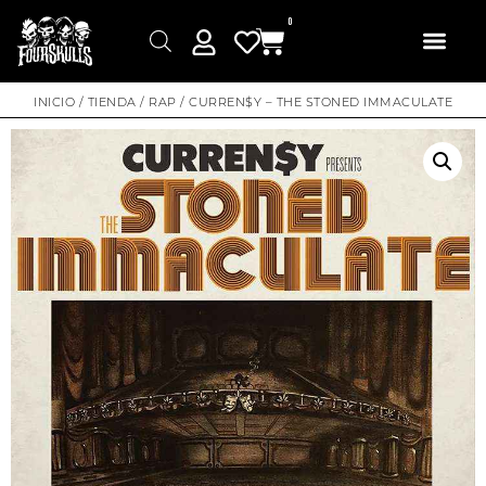
0
INICIO
/
TIENDA
/
RAP
/ CURREN$Y – THE STONED IMMACULATE