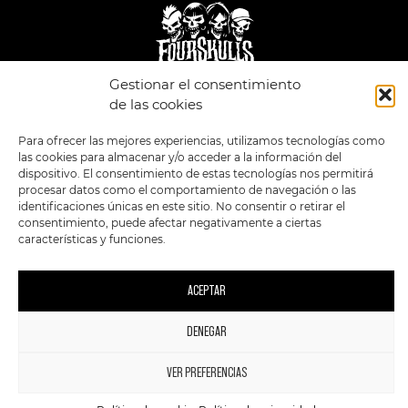
Gestionar el consentimiento
de las cookies
LEGAL
ENLACES
POLÍTICA DE
TIENDA
ESTILOS
Para ofrecer las mejores experiencias, utilizamos tecnologías como
PRIVACIDAD
FORMATOS
PREVENTAS
las cookies para almacenar y/o acceder a la información del
TÉRMINOS Y
OFERTAS
dispositivo. El consentimiento de estas tecnologías nos permitirá
CONDICIONES
MERCHANDISING
GENERALES DE LA
procesar datos como el comportamiento de navegación o las
VENTA
FOUR SKULLS
identificaciones únicas en este sitio. No consentir o retirar el
POLÍTICA DE COOKIES
consentimiento, puede afectar negativamente a ciertas
características y funciones.
SIGUENOS EN:
METODOS DE PAGO:
ACEPTAR
DENEGAR
1
2023 FourSkulls. Reservados todos los derechos.
VER PREFERENCIAS