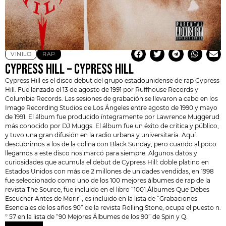
VINILO
RAP
CYPRESS HILL – CYPRESS HILL
Cypress Hill
es el disco debut del grupo estadounidense de rap Cypress
Hill. Fue lanzado el 13 de agosto de 1991 por Ruffhouse Records y
Columbia Records. Las sesiones de grabación se llevaron a cabo en los
Image Recording Studios de Los Ángeles entre agosto de 1990 y mayo
de 1991. El álbum fue producido íntegramente por Lawrence Muggerud
más conocido por
DJ Muggs
. El álbum fue un éxito de crítica y público,
y tuvo una gran difusión en la radio urbana y universitaria. Aquí
descubrimos a los de la colina con Black Sunday, pero cuando al poco
llegamos a este disco nos marcó para siempre. Algunos datos y
curiosidades que acumula el debut de Cypress Hill: doble platino en
Estados Unidos con más de 2 millones de unidades vendidas, en 1998
fue seleccionado como uno de los 100 mejores álbumes de rap de la
revista The Source, fue incluido en el libro “1001 Álbumes Que Debes
Escuchar Antes de Morir”, es incluido en la lista de “Grabaciones
Esenciales de los años 90” de la revista Rolling Stone, ocupa el puesto n.
° 57 en la lista de “90 Mejores Álbumes de los 90” de Spin y Q.