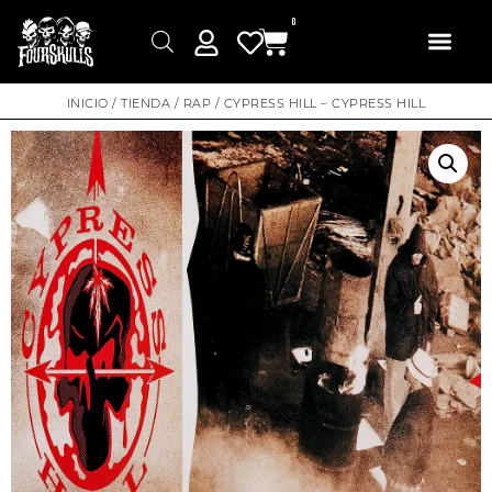
0
INICIO
/
TIENDA
/
RAP
/ CYPRESS HILL – CYPRESS HILL