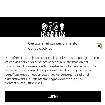
Gestionar el consentimiento
LEGAL
ENLACES
de las cookies
POLÍTICA DE
TIENDA
ESTILOS
Para ofrecer las mejores experiencias, utilizamos tecnologías como
PRIVACIDAD
FORMATOS
PREVENTAS
las cookies para almacenar y/o acceder a la información del
TÉRMINOS Y
OFERTAS
dispositivo. El consentimiento de estas tecnologías nos permitirá
CONDICIONES
MERCHANDISING
GENERALES DE LA
procesar datos como el comportamiento de navegación o las
VENTA
FOUR SKULLS
identificaciones únicas en este sitio. No consentir o retirar el
POLÍTICA DE COOKIES
consentimiento, puede afectar negativamente a ciertas
características y funciones.
SIGUENOS EN:
METODOS DE PAGO:
ACEPTAR