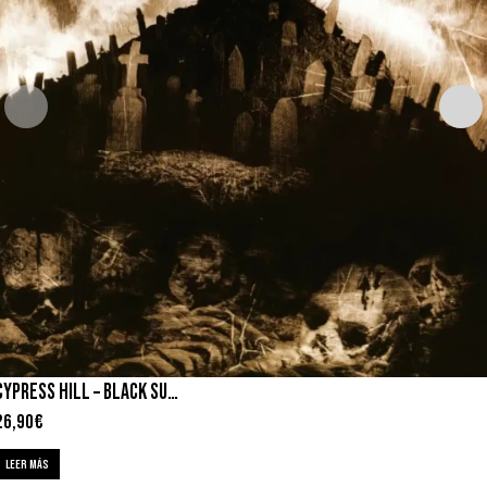
CYPRESS HILL – BLACK SUNDAY
26,90
€
LEER MÁS