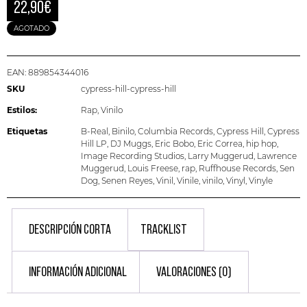
22,90
€
AGOTADO
EAN:
889854344016
SKU
cypress-hill-cypress-hill
Estilos:
Rap
,
Vinilo
Etiquetas
B-Real
,
Binilo
,
Columbia Records
,
Cypress Hill
,
Cypress
Hill LP
,
DJ Muggs
,
Eric Bobo
,
Eric Correa
,
hip hop
,
Image Recording Studios
,
Larry Muggerud
,
Lawrence
Muggerud
,
Louis Freese
,
rap
,
Ruffhouse Records
,
Sen
Dog
,
Senen Reyes
,
Vinil
,
Vinile
,
vinilo
,
Vinyl
,
Vinyle
DESCRIPCIÓN CORTA
TRACKLIST
INFORMACIÓN ADICIONAL
VALORACIONES (0)