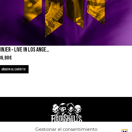
JINJER – LIVE IN LOS ANGELES
36,90
€
AÑADIR AL CARRITO
Gestionar el consentimiento