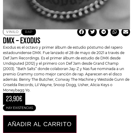
VINILO
RAP
DMX – EXODUS
Exodus es el octavo y primer álbum de estudio póstumo del rapero
estadounidense
DMX
. Fue lanzado el 28 de mayo de 2021 a través de
Def Jam Recordings. Es el primer álbum de estudio de
DMX
desde
Undisputed (2012) y el primero con
Def Jam
desde Grand Champ
(2003). “Bath Salts” donde colaboran Jay-Z y Nas fue nominada a un
premio Grammy como mejor canción de rap. Aparecen en el disco
además: Benny The Butcher, Conway The Machine y Westside Gunn de
Griselda Records
; Lil Wayne, Snoop Dogg, Usher, Alicia Keys o
Moneybagg Yo.
23,90
€
HAY EXISTENCIAS
AÑADIR AL CARRITO