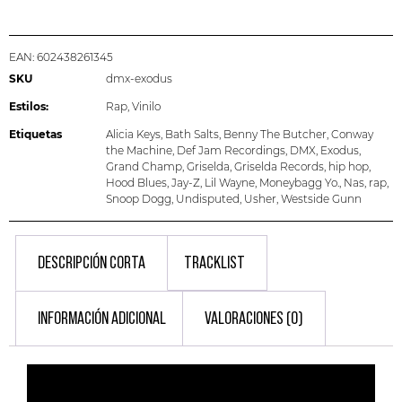
EAN:
602438261345
SKU
dmx-exodus
Estilos:
Rap
,
Vinilo
Etiquetas
Alicia Keys
,
Bath Salts
,
Benny The Butcher
,
Conway
the Machine
,
Def Jam Recordings
,
DMX
,
Exodus
,
Grand Champ
,
Griselda
,
Griselda Records
,
hip hop
,
Hood Blues
,
Jay-Z
,
Lil Wayne
,
Moneybagg Yo.
,
Nas
,
rap
,
Snoop Dogg
,
Undisputed
,
Usher
,
Westside Gunn
DESCRIPCIÓN CORTA
TRACKLIST
INFORMACIÓN ADICIONAL
VALORACIONES (0)