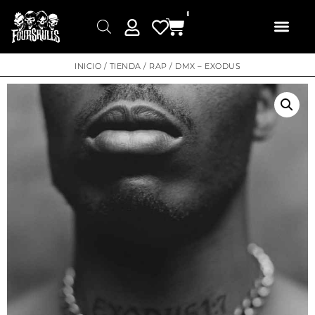
0
INICIO
/
TIENDA
/
RAP
/ DMX – EXODUS