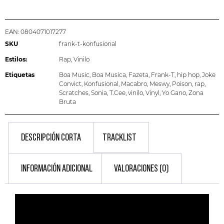
EAN:
0804071017277
SKU
frank-t-konfusional
Estilos:
Rap
,
Vinilo
Etiquetas
Boa Music
,
Boa Musica
,
Fazeta
,
Frank-T
,
hip hop
,
Joke
Convict
,
Konfusional
,
Macabro
,
Meswy
,
Poison
,
rap
,
Scratches
,
Sonia
,
T.Cee
,
vinilo
,
Vinyl
,
Yo Gano
,
Zona
Bruta
DESCRIPCIÓN CORTA
TRACKLIST
INFORMACIÓN ADICIONAL
VALORACIONES (0)