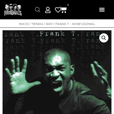
0
INICIO
/
TIENDA
/
RAP
/ FRANK T – KONFUSIONAL