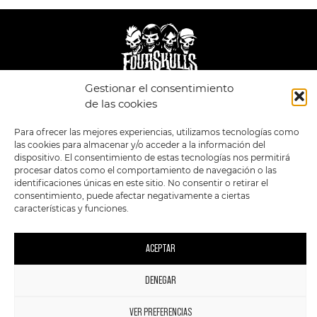
Gestionar el consentimiento
LEGAL
ENLACES
de las cookies
POLÍTICA DE
TIENDA
ESTILOS
Para ofrecer las mejores experiencias, utilizamos tecnologías como
PRIVACIDAD
FORMATOS
PREVENTAS
las cookies para almacenar y/o acceder a la información del
TÉRMINOS Y
OFERTAS
dispositivo. El consentimiento de estas tecnologías nos permitirá
CONDICIONES
MERCHANDISING
GENERALES DE LA
procesar datos como el comportamiento de navegación o las
VENTA
FOUR SKULLS
identificaciones únicas en este sitio. No consentir o retirar el
POLÍTICA DE COOKIES
consentimiento, puede afectar negativamente a ciertas
características y funciones.
SIGUENOS EN:
METODOS DE PAGO:
ACEPTAR
DENEGAR
1
2023 FourSkulls. Reservados todos los derechos.
VER PREFERENCIAS