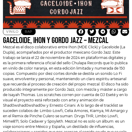
VINILO
RAP
GACELOIDE, IHON Y GORDO JAZZ – MEZCAL
Mezcal es el disco colaborativo entre Ihon (
MDE Click
) y Gaceloide (La
Dupla), acompañados por el productor mexicano Gordo Jazz. Este
trabajo se lanza el 22 de noviembre de 2024 en plataformas digitales y
es la primera referencia oficial del sello
Chulapa Records
que lo publica
en vinilo de color naranja, en esta edición limitada y numerada de 150
copias. Compuesto por diez cortes donde se destila un sonido Lo Fi
suave, envolvente y personal, manteniendo un claro espíritu artesanal
que recuerda al proceso de creación del propio mezcal. El disco ha sido
producido íntegramente por Gordo Jazz, con mezcla y máster a cargo
de Isayah Thomas. Los scratches corren por cuenta de DJ Eseté y en lo
visual el proyecto está reforzado con arte y animación de
Shad0wshad0wshad0w y Ernesto Ciriani. A lo largo de el tracklist se
suceden colabos de: Limbo-Lowfi, Celia Amores, Kiamya, Mi Amargo y
en el Remix de Pinche Culero se suman: Drvgs THR, Limbo Lowfi,
Mime871, Solo Cadaver y Spoyleth. Mezcal no es solo un álbum: es un
viaje sonoro entre México y España, un destilado de influencias,
colaboraciones y sonidos que nos acercan al sonido crudo que se solo