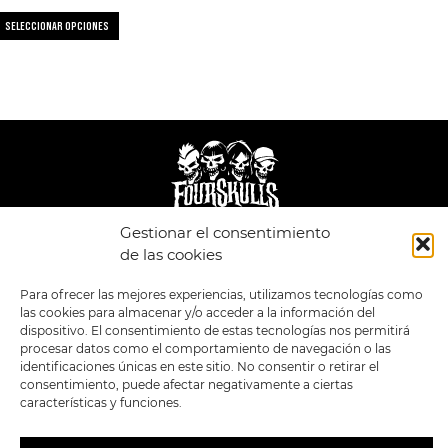
SELECCIONAR OPCIONES
Gestionar el consentimiento
LEGAL
ENLACES
de las cookies
POLÍTICA DE
TIENDA
ESTILOS
Para ofrecer las mejores experiencias, utilizamos tecnologías como
PRIVACIDAD
FORMATOS
PREVENTAS
las cookies para almacenar y/o acceder a la información del
TÉRMINOS Y
OFERTAS
dispositivo. El consentimiento de estas tecnologías nos permitirá
CONDICIONES
MERCHANDISING
GENERALES DE LA
procesar datos como el comportamiento de navegación o las
VENTA
FOUR SKULLS
identificaciones únicas en este sitio. No consentir o retirar el
POLÍTICA DE COOKIES
consentimiento, puede afectar negativamente a ciertas
características y funciones.
SIGUENOS EN:
METODOS DE PAGO: