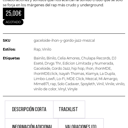
se forja en los márgenes del rap más crudo y underground.
25,00
€
AGOTADO
SKU
gaceloide-ihon-y-gordo-jazz-mezcal
Estilos:
Rap
,
Vinilo
Etiquetas
Bainilo
,
Binilo
,
Celia Amores
,
Chulapa Records
,
DJ
Eseté
,
Drvgs Thr
,
Edicion Limitada y Numerada
,
Gaceloide
,
Gordo Jazz
,
hip hop
,
Ihon
,
IhonMDE
,
IhonMDEclick
,
Isayah Thomas
,
Kiamya
,
La Dupla
,
Limbo-Lowfi
,
Lo-Fi
,
MDE Click
,
Mezcal
,
Mi Amargo
,
Mime871
,
rap
,
Solo Cadaver
,
Spoyleth
,
Vinil
,
Vinile
,
vinilo
,
vinilo de color
,
Vinyl
,
Vinyle
DESCRIPCIÓN CORTA
TRACKLIST
INFORMACIÓN ADICIONAL
VALORACIONES (0)