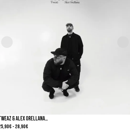
TWEAZ & ALEX ORELLANA – ETEREO
25,90
€
-
28,90
€