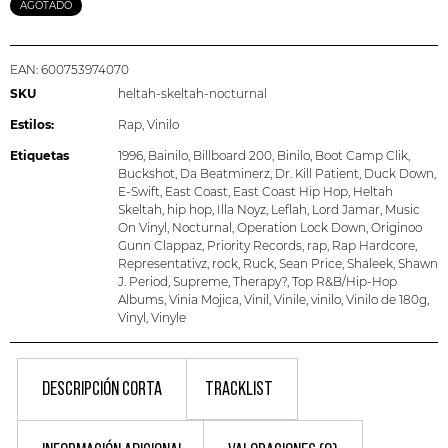
AGOTADO
EAN:
600753974070
SKU
heltah-skeltah-nocturnal
Estilos:
Rap
,
Vinilo
Etiquetas
1996
,
Bainilo
,
Billboard 200
,
Binilo
,
Boot Camp Clik
,
Buckshot
,
Da Beatminerz
,
Dr. Kill Patient
,
Duck Down
,
E-Swift
,
East Coast
,
East Coast Hip Hop
,
Heltah
Skeltah
,
hip hop
,
Illa Noyz
,
Leflah
,
Lord Jamar
,
Music
On Vinyl
,
Nocturnal
,
Operation Lock Down
,
Originoo
Gunn Clappaz
,
Priority Records
,
rap
,
Rap Hardcore
,
Representativz
,
rock
,
Ruck
,
Sean Price
,
Shaleek
,
Shawn
J. Period
,
Supreme
,
Therapy?
,
Top R&B/Hip-Hop
Albums
,
Vinia Mojica
,
Vinil
,
Vinile
,
vinilo
,
Vinilo de 180g
,
Vinyl
,
Vinyle
DESCRIPCIÓN CORTA
TRACKLIST