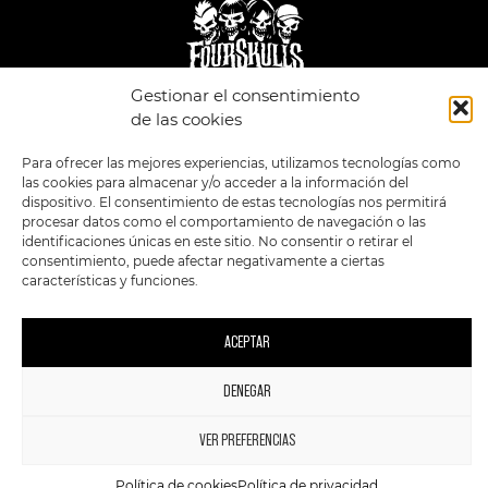
Gestionar el consentimiento
de las cookies
LEGAL
ENLACES
POLÍTICA DE
TIENDA
ESTILOS
Para ofrecer las mejores experiencias, utilizamos tecnologías como
PRIVACIDAD
FORMATOS
PREVENTAS
las cookies para almacenar y/o acceder a la información del
TÉRMINOS Y
OFERTAS
dispositivo. El consentimiento de estas tecnologías nos permitirá
CONDICIONES
MERCHANDISING
GENERALES DE LA
procesar datos como el comportamiento de navegación o las
VENTA
FOUR SKULLS
identificaciones únicas en este sitio. No consentir o retirar el
POLÍTICA DE COOKIES
consentimiento, puede afectar negativamente a ciertas
características y funciones.
SIGUENOS EN:
METODOS DE PAGO:
ACEPTAR
DENEGAR
1
2023 FourSkulls. Reservados todos los derechos.
VER PREFERENCIAS
Política de cookies
Política de privacidad