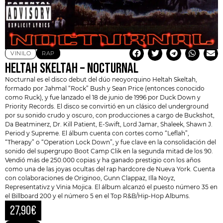
VINILO
RAP
HELTAH SKELTAH – NOCTURNAL
Nocturnal es el disco debut del dúo neoyorquino
Heltah Skeltah
,
formado por Jahmal “Rock” Bush y Sean Price (entonces conocido
como Ruck), y fue lanzado el 18 de junio de 1996 por Duck Down y
Priority Records. El disco se convirtió en un clásico del underground
por su sonido crudo y oscuro, con producciones a cargo de Buckshot,
Da Beatminerz,
Dr. Kill Patient, E-Swift, Lord Jamar, Shaleek, Shawn J.
Period y Supreme. El álbum cuenta con cortes como “Leflah”,
“Therapy” o “Operation Lock Down”, y fue clave en la consolidación del
sonido del supergrupo Boot Camp Clik en la segunda mitad de los 90.
Vendió más de 250.000 copias y ha ganado prestigio con los años
como una de las joyas ocultas del rap hardcore de Nueva York. Cuenta
con colaboraciones de Originoo, Gunn Clappaz, Illa Noyz,
Representativz y Vinia Mojica. El álbum alcanzó el puesto número 35 en
el Billboard 200 y el número 5 en el Top R&B/Hip-Hop Albums.
27,90
€