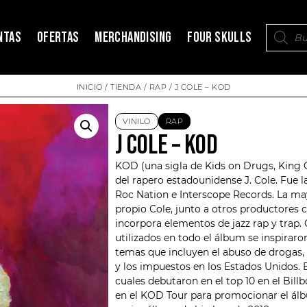
NTAS
OFERTAS
MERCHANDISING
FOUR SKULLS
INICIO
/
TIENDA
/
RAP
/ J COLE – KOD
VINILO
RAP
J COLE – KOD
KOD (una sigla de Kids on Drugs, King 
del rapero estadounidense
J. Cole
. Fue 
Roc Nation e Interscope Records. La ma
propio Cole, junto a otros productores 
incorpora elementos de jazz rap y trap
utilizados en todo el álbum se inspirar
temas que incluyen el abuso de drogas, l
y los impuestos en los Estados Unidos. 
cuales debutaron en el top 10 en el Bil
en el KOD Tour para promocionar el á