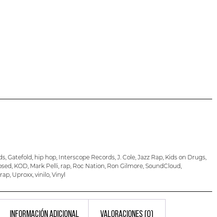
ds
,
Gatefold
,
hip hop
,
Interscope Records
,
J. Cole
,
Jazz Rap
,
Kids on Drugs
,
osed
,
KOD
,
Mark Pelli
,
rap
,
Roc Nation
,
Ron Gilmore
,
SoundCloud
,
rap
,
Uproxx
,
vinilo
,
Vinyl
INFORMACIÓN ADICIONAL
VALORACIONES (0)