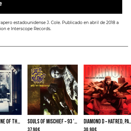
rapero estadounidense J. Cole. Publicado en abril de 2018 a
ion e Interscope Records.
GANG STARR – ONE OF THE BEST YET
SOULS OF MISCHIEF – 93 ’TIL INFINITY
DIAMOND D – HATRED, PASSIONS A
37,90
€
30,90
€