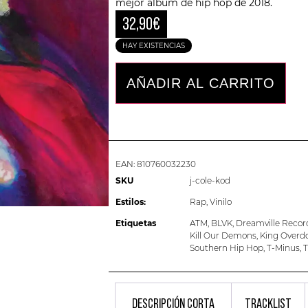
mejor álbum de hip hop de 2018.
32,90
€
HAY EXISTENCIAS
AÑADIR AL CARRITO
EAN:
810760032230
SKU
j-cole-kod
Estilos:
Rap
,
Vinilo
Etiquetas
ATM
,
BLVK
,
Dreamville Recor
Kill Our Demons
,
King Overd
Southern Hip Hop
,
T-Minus
,
T
DESCRIPCIÓN CORTA
TRACKLIST