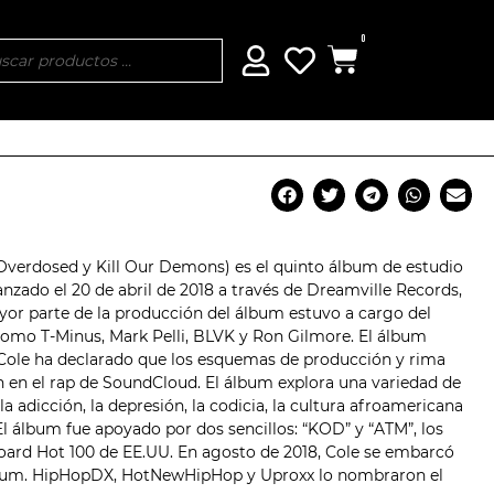
0
Overdosed y Kill Our Demons) es el quinto álbum de estudio
lanzado el 20 de abril de 2018 a través de Dreamville Records,
yor parte de la producción del álbum estuvo a cargo del
como T-Minus, Mark Pelli, BLVK y
Ron Gilmore
. El álbum
. Cole ha declarado que los esquemas de producción y rima
on en el rap de SoundCloud. El álbum explora una variedad de
a adicción, la depresión, la codicia, la cultura afroamericana
El álbum fue apoyado por dos sencillos: “KOD” y “ATM”, los
lboard Hot 100 de EE.UU. En agosto de 2018, Cole se embarcó
lbum. HipHopDX, HotNewHipHop y Uproxx lo nombraron el