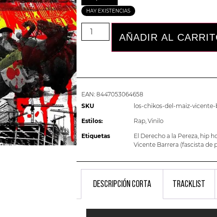
HAY EXISTENCIAS
AÑADIR AL CARRI
EAN:
8447053064658
SKU
los-chikos-del-maiz-vicente-
Estilos:
Rap
,
Vinilo
Etiquetas
El Derecho a la Pereza
,
hip h
Vicente Barrera (fascista de 
DESCRIPCIÓN CORTA
TRACKLIST