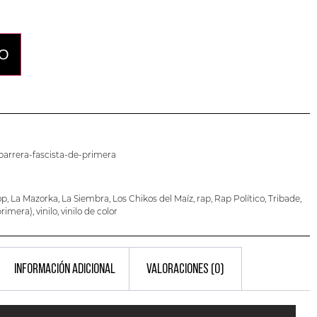
TO
barrera-fascista-de-primera
op
,
La Mazorka
,
La Siembra
,
Los Chikos del Maíz
,
rap
,
Rap Político
,
Tribade
,
primera)
,
vinilo
,
vinilo de color
INFORMACIÓN ADICIONAL
VALORACIONES (0)