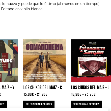
es lo nuevo y puede que lo último (al menos en un tiempo)
 Editado en vinilo blanco
LOS CHIKOS DEL MAÍZ – YES FUTURE
LOS CHIKOS DEL MAIZ – COMANCHERIA
LOS CHIKOS DEL MAIZ – LA ES
€
15,00
€
-
21,90
€
16,90
€
-
25,90
€
ONES
SELECCIONAR OPCIONES
SELECCIONAR OPCIONES