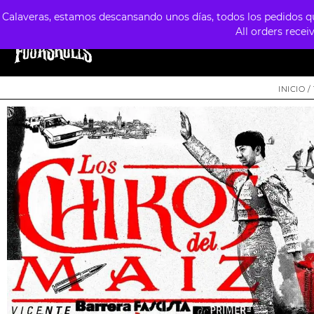
Calaveras, estamos descansando unos días, todos los pedidos que
All orders recei
TIENDA
ESTILOS
FORMATOS
PREVE
INICIO
/