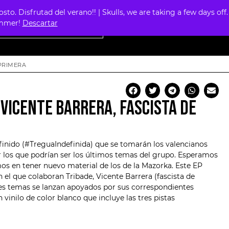
. Disfrutad del verano!! | Skulls, we are taking a few days off.
0
summer!
Descartar
 PRIMERA
 VICENTE BARRERA, FASCISTA DE
finido (#TreguaIndefinida) que se tomarán los valencianos
r los que podrían ser los últimos temas del grupo. Esperamos
os en tener nuevo material de los de la Mazorka. Este EP
n el que colaboran
Tribade
, Vicente Barrera (fascista de
tres temas se lanzan apoyados por sus correspondientes
 vinilo de color blanco que incluye las tres pistas