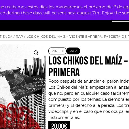
 recibamos estos días los mandaremos el próximo día 7 de agosto
ved during these days will be sent next august 7th.. Enjoy the 
NTAS
OFERTAS
MERCHANDISING
FOUR SKULLS
TIENDA
/
RAP
/ LOS CHIKOS DEL MAÍZ – VICENTE BARRERA, FASCISTA DE
VINILO
RAP
LOS CHIKOS DEL MAÍZ –
PRIMERA
Poco después de anunciar el parón inde
Los Chikos del Maíz
, empezaban a lanza
que no, pero en cualquier caso tardarem
compuesto por los temas: La siembra e
primera) y El derecho a la pereza. Los 
videoclips y en el caso que nos ocupa, en
instrumentales.
20,00
€