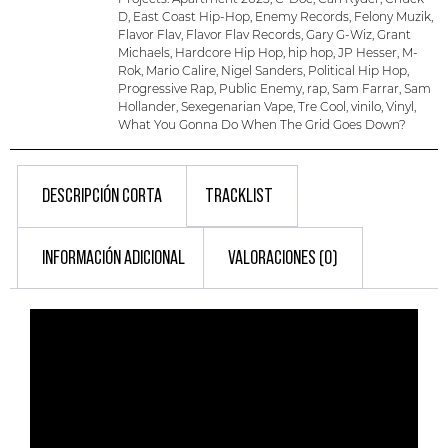
D
,
East Coast Hip-Hop
,
Enemy Records
,
Felony Muzik
,
Flavor Flav
,
Flavor Flav Records
,
Gary G-Wiz
,
Grant
Michaels
,
Hardcore Hip Hop
,
hip hop
,
JP Hesser
,
M-
Rok
,
Mario Calire
,
Nigel Sanders
,
Political Hip Hop
,
Progressive Rap
,
Public Enemy
,
rap
,
Sam Farrar
,
Sam
Hollander
,
Sexegenarian Vape
,
Tre Cool
,
vinilo
,
Vinyl
,
What You Gonna Do When The Grid Goes Down?
DESCRIPCIÓN CORTA
TRACKLIST
INFORMACIÓN ADICIONAL
VALORACIONES (0)