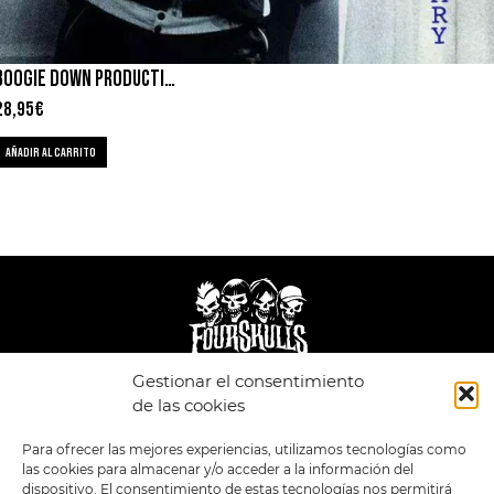
BOOGIE DOWN PRODUCTIONS – BY ALL MEANS
28,95
€
AÑADIR AL CARRITO
Gestionar el consentimiento
LEGAL
ENLACES
de las cookies
POLÍTICA DE
TIENDA
ESTILOS
Para ofrecer las mejores experiencias, utilizamos tecnologías como
PRIVACIDAD
FORMATOS
PREVENTAS
las cookies para almacenar y/o acceder a la información del
TÉRMINOS Y
OFERTAS
dispositivo. El consentimiento de estas tecnologías nos permitirá
CONDICIONES