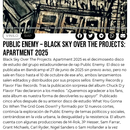
VINILO
RAP
PUBLIC ENEMY – BLACK SKY OVER THE PROJECTS:
APARTMENT 2025
Black Sky Over The Projects: Apartment 2025 es el decimosexto disco
de estudio del grupo estadounidense de rap
Public Enemy
. El disco se
publicaba en Bandcamp el 27 de junio de 2025 sin previo aviso, pero no
sale en físico hasta el 10 de octubre de ese año, ambos lanzamientos
salen editados y distribuidos por sus propios sellos: Enemy Records y
Flavor Flav Records. Tras la publicación sorpresa del album Chuck D y
Flavor Flav declararon a los medios: “¡Queremos agradecer a los fans,
este álbum es nuestra forma de devolverles su apoyo!”. Publicado
cinco años después de su anterior disco de estudio What You Gonna
Do When The Grid Goes Down? y formado por 12 nuevos cortes,
continúa la exploración de Public Enemy de temas políticos y sociales,
centrándose en la vida urbana, la desigualdad y la resistencia. El album
cuenta con algunas producciones de M-Rok, JP Hesser, Sam Farrar,
Grant Michaels, Carl Ryder, Nigel Sanders o Sam Hollander a la vez