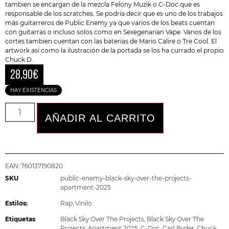
tambien se encargan de la mezcla Felony Muzik o C-Doc que es
responsable de los scratches. Se podría decir que es uno de los trabajos
más guitarreros de
Public Enemy
ya que varios de los beats cuentan
con guitarras o incluso solos como en Sexegenarian Vape. Varios de los
cortes tambien cuentan con las baterias de Mario Calire o Tre Cool. El
artwork así como la ilustración de la portada se los ha currado el propio
Chuck D.
28,90
€
HAY EXISTENCIAS
AÑADIR AL CARRITO
EAN:
760137190820
SKU
public-enemy-black-sky-over-the-projects-
apartment-2025
Estilos:
Rap
,
Vinilo
Etiquetas
Black Sky Over The Projects
,
Black Sky Over The
Projects: Apartment 2025
,
C-Doc
,
Carl Ryder
,
Chuck