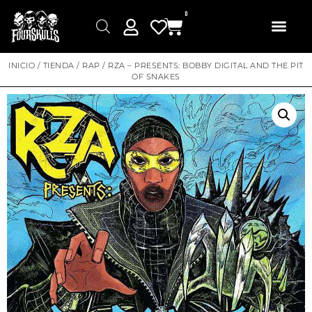
0
INICIO
/
TIENDA
/
RAP
/ RZA – PRESENTS: BOBBY DIGITAL AND THE PIT
OF SNAKES