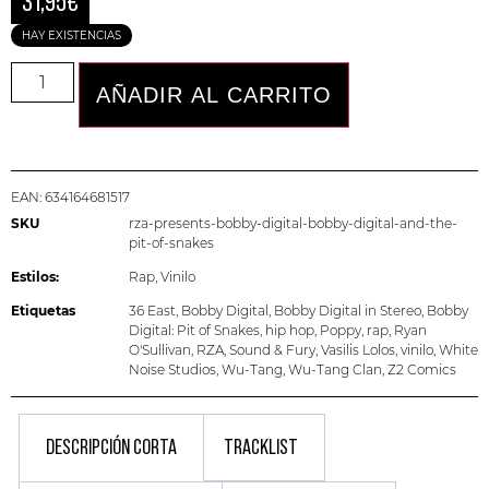
31,95
€
HAY EXISTENCIAS
AÑADIR AL CARRITO
EAN:
634164681517
SKU
rza-presents-bobby-digital-bobby-digital-and-the-
pit-of-snakes
Estilos:
Rap
,
Vinilo
Etiquetas
36 East
,
Bobby Digital
,
Bobby Digital in Stereo
,
Bobby
Digital: Pit of Snakes
,
hip hop
,
Poppy
,
rap
,
Ryan
O'Sullivan
,
RZA
,
Sound & Fury
,
Vasilis Lolos
,
vinilo
,
White
Noise Studios
,
Wu-Tang
,
Wu-Tang Clan
,
Z2 Comics
DESCRIPCIÓN CORTA
TRACKLIST