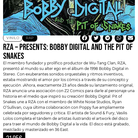
VINILO
RAP
RZA – PRESENTS: BOBBY DIGITAL AND THE PIT OF
SNAKES
El miembro fundador y prolífico productor de Wu-Tang Clan,
RZA
,
presentó al mundo su alter ego en el álbum de 1998 Bobby Digital in
Stereo. Con exuberantes sonidos orquestales y ritmos inventivos,
estaba mostrando el amor por los cómics a través de su concepto y
ejecución. ¡Ahora, exactamente 23 años desde su lanzamiento original,
RZA
anuncia una asociación con Z2 Comics para darle al personaje una
historia en el medio que inspiró su creación! Bobby Digital: Pit of
Snakes une a RZA con el miembro de White Noise Studios, Ryan
O’Sullivan, cuya última colaboración con Poppy fue ampliamente
celebrada por seguidores y crítica. El artista de Sound & Fury, Vasilis
Lolos completa el tándem de artistas ilustrando el artwork del disco
para traer el mundo de Bobby Digital a la vida. El disco está grabado,
mezclado y masterizado en 36 East.