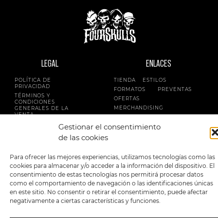
LEGAL
ENLACES
POLÍTICA DE
TIENDA
ESTILOS
PRIVACIDAD
FORMATOS
PREVENTAS
TÉRMINOS Y
OFERTAS
CONDICIONES
MERCHANDISING
GENERALES DE LA
VENTA
FOUR SKULLS
POLÍTICA DE COOKIES
Gestionar el consentimiento
de las cookies
SIGUENOS EN:
METODOS DE PAGO:
Para ofrecer las mejores experiencias, utilizamos tecnologías como las
cookies para almacenar y/o acceder a la información del dispositivo. El
consentimiento de estas tecnologías nos permitirá procesar datos
como el comportamiento de navegación o las identificaciones únicas
en este sitio. No consentir o retirar el consentimiento, puede afectar
negativamente a ciertas características y funciones.
2023 FourSkulls. Reservados todos los derechos.