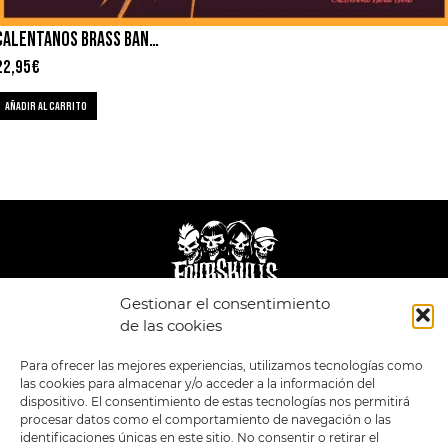
CALENTANOS BRASS BAND – HAMBRE AJENA
22,95
€
AÑADIR AL CARRITO
Gestionar el consentimiento
de las cookies
LEGAL
ENLACES
Para ofrecer las mejores experiencias, utilizamos tecnologías como
POLÍTICA DE
TIENDA
ESTILOS
PRIVACIDAD
las cookies para almacenar y/o acceder a la información del
FORMATOS
PREVENTAS
TÉRMINOS Y
dispositivo. El consentimiento de estas tecnologías nos permitirá
OFERTAS
CONDICIONES
procesar datos como el comportamiento de navegación o las
MERCHANDISING
GENERALES DE LA
identificaciones únicas en este sitio. No consentir o retirar el
VENTA
FOUR SKULLS