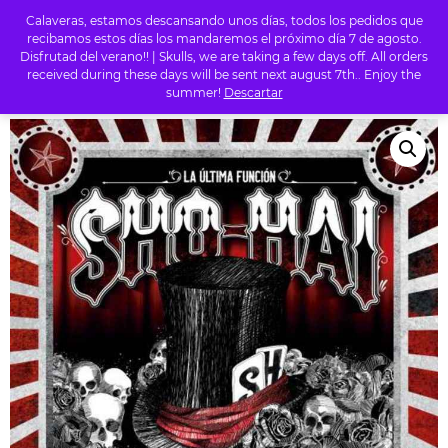
Calaveras, estamos descansando unos días, todos los pedidos que
0
recibamos estos días los mandaremos el próximo día 7 de agosto.
Disfrutad del verano!! | Skulls, we are taking a few days off. All orders
received during these days will be sent next august 7th.. Enjoy the
summer!
Descartar
INICIO
/
TIENDA
/
RAP
/ SHO-HAI – LA ÚLTIMA FUNCIÓN