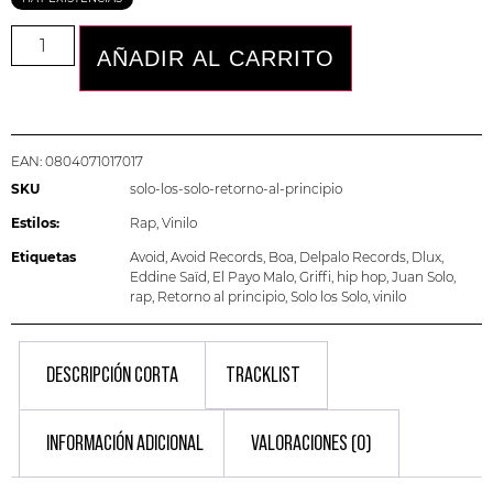
AÑADIR AL CARRITO
EAN:
0804071017017
SKU
solo-los-solo-retorno-al-principio
Estilos:
Rap
,
Vinilo
Etiquetas
Avoid
,
Avoid Records
,
Boa
,
Delpalo Records
,
Dlux
,
Eddine Saïd
,
El Payo Malo
,
Griffi
,
hip hop
,
Juan Solo
,
rap
,
Retorno al principio
,
Solo los Solo
,
vinilo
DESCRIPCIÓN CORTA
TRACKLIST
INFORMACIÓN ADICIONAL
VALORACIONES (0)