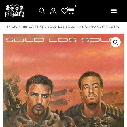
0
INICIO
/
TIENDA
/
RAP
/ SOLO LOS SOLO – RETORNO AL PRINCIPIO