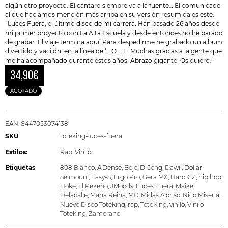
algún otro proyecto. El cántaro siempre va a la fuente… El comunicado
al que haciamos mención más arriba en su versión resumida es este:
“Luces Fuera, el último disco de mi carrera. Han pasado 26 años desde
mi primer proyecto con La Alta Escuela y desde entonces no he parado
de grabar. El viaje termina aquí. Para despedirme he grabado un álbum
divertido y vacilón, en la línea de ‘T.O.T.E. Muchas gracias a la gente que
me ha acompañado durante estos años. Abrazo gigante. Os quiero.”
34,90
€
AGOTADO
EAN:
8447053074138
SKU
toteking-luces-fuera
Estilos:
Rap
,
Vinilo
Etiquetas
808 Blanco
,
A.Dense
,
Bejo
,
D-Jong
,
Dawii
,
Dollar
Selmouni
,
Easy-S
,
Ergo Pro
,
Gera MX
,
Hard GZ
,
hip hop
,
Hoke
,
Ill Pekeño
,
JMoods
,
Luces Fuera
,
Maikel
Delacalle
,
María Reina
,
MC
,
Midas Alonso
,
Nico Miseria
,
Nuevo Disco Toteking
,
rap
,
ToteKing
,
vinilo
,
Vinilo
Toteking
,
Zamorano