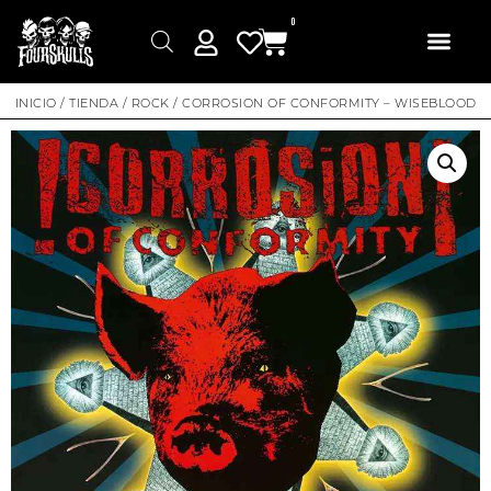
0
INICIO
/
TIENDA
/
ROCK
/ CORROSION OF CONFORMITY – WISEBLOOD