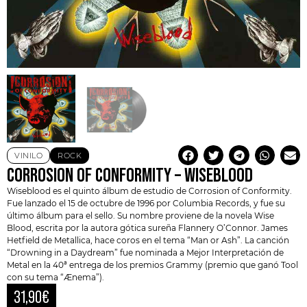
VINILO
ROCK
CORROSION OF CONFORMITY – WISEBLOOD
Wiseblood es el quinto álbum de estudio de
Corrosion of Conformity
.
Fue lanzado el 15 de octubre de 1996 por Columbia Records, y fue su
último álbum para el sello. Su nombre proviene de la novela Wise
Blood, escrita por la autora gótica sureña Flannery O’Connor. James
Hetfield de Metallica, hace coros en el tema “Man or Ash”. La canción
“Drowning in a Daydream” fue nominada a Mejor Interpretación de
Metal en la 40ª entrega de los premios Grammy (premio que ganó
Tool
con su tema “Ænema”).
31,90
€