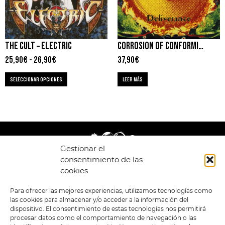
THE CULT – ELECTRIC
CORROSION OF CONFORMITY – DELIVERANCE
25,90
€
-
26,90
€
37,90
€
SELECCIONAR OPCIONES
LEER MÁS
Gestionar el
consentimiento de las
cookies
LEGAL
ENLACES
Para ofrecer las mejores experiencias, utilizamos tecnologías como
las cookies para almacenar y/o acceder a la información del
POLÍTICA DE
TIENDA
ESTILOS
dispositivo. El consentimiento de estas tecnologías nos permitirá
PRIVACIDAD
FORMATOS
PREVENTAS
procesar datos como el comportamiento de navegación o las
TÉRMINOS Y
OFERTAS