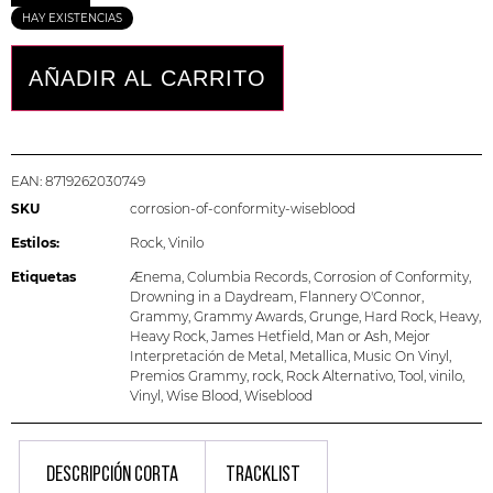
HAY EXISTENCIAS
AÑADIR AL CARRITO
EAN:
8719262030749
SKU
corrosion-of-conformity-wiseblood
Estilos:
Rock
,
Vinilo
Etiquetas
Ænema
,
Columbia Records
,
Corrosion of Conformity
,
Drowning in a Daydream
,
Flannery O'Connor
,
Grammy
,
Grammy Awards
,
Grunge
,
Hard Rock
,
Heavy
,
Heavy Rock
,
James Hetfield
,
Man or Ash
,
Mejor
Interpretación de Metal
,
Metallica
,
Music On Vinyl
,
Premios Grammy
,
rock
,
Rock Alternativo
,
Tool
,
vinilo
,
Vinyl
,
Wise Blood
,
Wiseblood
DESCRIPCIÓN CORTA
TRACKLIST