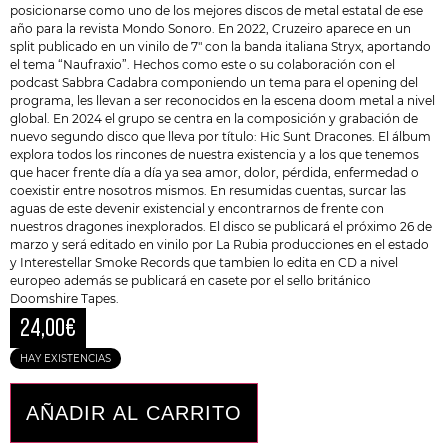
posicionarse como uno de los mejores discos de metal estatal de ese
año para la revista Mondo Sonoro. En 2022, Cruzeiro aparece en un
split publicado en un vinilo de 7″ con la banda italiana Stryx, aportando
el tema “Naufraxio”. Hechos como este o su colaboración con el
podcast Sabbra Cadabra componiendo un tema para el opening del
programa, les llevan a ser reconocidos en la escena doom metal a nivel
global. En 2024 el grupo se centra en la composición y grabación de
nuevo segundo disco que lleva por título: Hic Sunt Dracones. El álbum
explora todos los rincones de nuestra existencia y a los que tenemos
que hacer frente día a día ya sea amor, dolor, pérdida, enfermedad o
coexistir entre nosotros mismos. En resumidas cuentas, surcar las
aguas de este devenir existencial y encontrarnos de frente con
nuestros dragones inexplorados. El disco se publicará el próximo 26 de
marzo y será editado en vinilo por La Rubia producciones en el estado
y Interestellar Smoke Records que tambien lo edita en CD a nivel
europeo además se publicará en casete por el sello británico
Doomshire Tapes.
24,00
€
HAY EXISTENCIAS
AÑADIR AL CARRITO