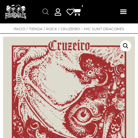
0
INICIO
/
TIENDA
/
ROCK
/ CRUZEIRO – HIC SUNT DRACONES