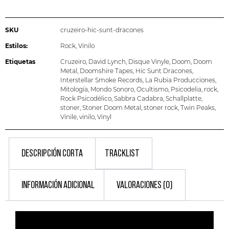
SKU
cruzeiro-hic-sunt-dracones
Estilos:
Rock
,
Vinilo
Etiquetas
Cruzeiro
,
David Lynch
,
Disque Vinyle
,
Doom
,
Doom
Metal
,
Doomshire Tapes
,
Hic Sunt Dracones
,
Interstellar Smoke Records
,
La Rubia Producciones
,
Mitología
,
Mondo Sonoro
,
Ocultismo
,
Psicodelia
,
rock
,
Rock Psicodélico
,
Sabbra Cadabra
,
Schallplatte
,
stoner
,
Stoner Doom Metal
,
stoner rock
,
Twin Peaks
,
Vinile
,
vinilo
,
Vinyl
DESCRIPCIÓN CORTA
TRACKLIST
INFORMACIÓN ADICIONAL
VALORACIONES (0)