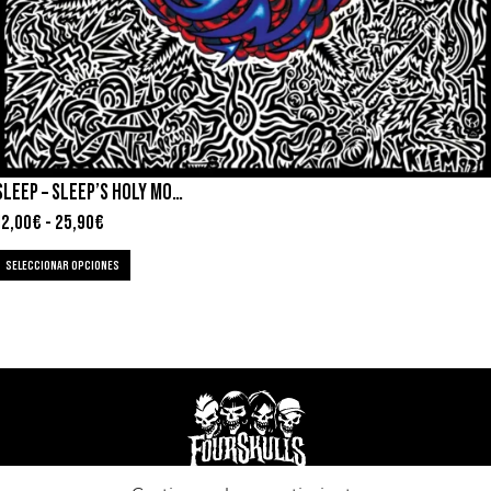
SLEEP – SLEEP’S HOLY MOUNTAIN
12,00
€
-
25,90
€
SELECCIONAR OPCIONES