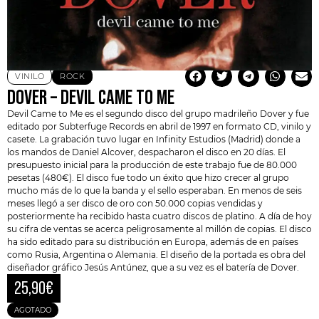
VINILO
ROCK
DOVER – DEVIL CAME TO ME
Devil Came to Me
es el segundo disco del grupo madrileño
Dover
y fue
editado por Subterfuge Records en abril de 1997 en formato CD, vinilo y
casete. La grabación tuvo lugar en Infinity Estudios (Madrid) donde a
los mandos de Daniel Alcover, despacharon el disco en 20 días. El
presupuesto inicial para la producción de este trabajo fue de 80.000
pesetas (480€). El disco fue todo un éxito que hizo crecer al grupo
mucho más de lo que la banda y el sello esperaban. En menos de seis
meses llegó a ser disco de oro con 50.000 copias vendidas y
posteriormente ha recibido hasta cuatro discos de platino. A día de hoy
su cifra de ventas se acerca peligrosamente al millón de copias. El disco
ha sido editado para su distribución en Europa, además de en países
como Rusia, Argentina o Alemania. El diseño de la portada es obra del
diseñador gráfico Jesús Antúnez, que a su vez es el batería de Dover.
25,90
€
AGOTADO