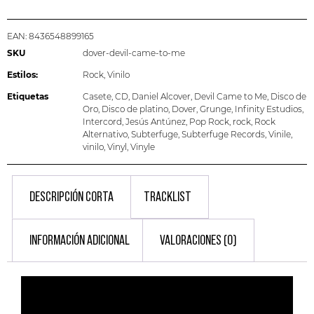
EAN:
8436548899165
SKU
dover-devil-came-to-me
Estilos:
Rock
,
Vinilo
Etiquetas
Casete
,
CD
,
Daniel Alcover
,
Devil Came to Me
,
Disco de
Oro
,
Disco de platino
,
Dover
,
Grunge
,
Infinity Estudios
,
Intercord
,
Jesús Antúnez
,
Pop Rock
,
rock
,
Rock
Alternativo
,
Subterfuge
,
Subterfuge Records
,
Vinile
,
vinilo
,
Vinyl
,
Vinyle
DESCRIPCIÓN CORTA
TRACKLIST
INFORMACIÓN ADICIONAL
VALORACIONES (0)