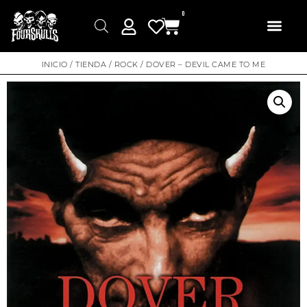
0
INICIO
/
TIENDA
/
ROCK
/ DOVER – DEVIL CAME TO ME