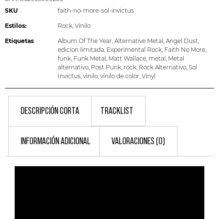
SKU
faith-no-more-sol-invictus
Estilos:
Rock
,
Vinilo
Etiquetas
Album Of The Year
,
Alternative Metal
,
Angel Dust
,
edicion limitada
,
Experimental Rock
,
Faith No More
,
funk
,
Funk Metal
,
Matt Wallace
,
metal
,
Metal
alternativo
,
Post Punk
,
rock
,
Rock Alternativo
,
Sol
Invictus
,
vinilo
,
vinilo de color
,
Vinyl
DESCRIPCIÓN CORTA
TRACKLIST
INFORMACIÓN ADICIONAL
VALORACIONES (0)