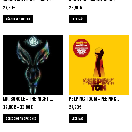
27,90
€
28,90
€
AÑADIR AL CARRITO
LEER MÁS
MR. BUNGLE – THE NIGHT THEY CAME HOME
PEEPING TOOM – PEEPING TOOM
32,90
€
-
33,90
€
27,90
€
SELECCIONAR OPCIONES
LEER MÁS