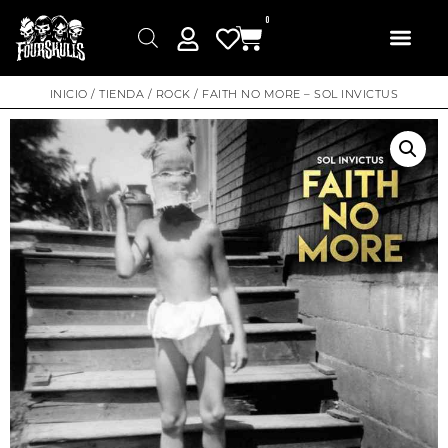
0
INICIO
/
TIENDA
/
ROCK
/ FAITH NO MORE – SOL INVICTUS