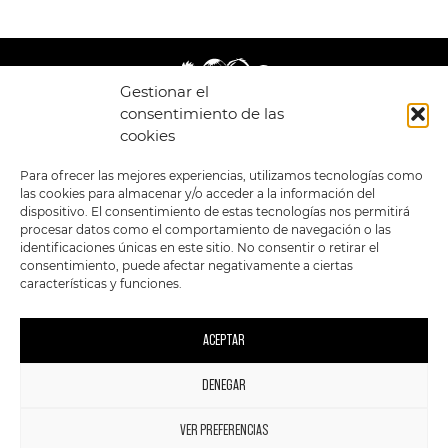
Gestionar el
consentimiento de las
cookies
LEGAL
ENLACES
Para ofrecer las mejores experiencias, utilizamos tecnologías como
las cookies para almacenar y/o acceder a la información del
POLÍTICA DE
TIENDA
ESTILOS
dispositivo. El consentimiento de estas tecnologías nos permitirá
PRIVACIDAD
FORMATOS
PREVENTAS
procesar datos como el comportamiento de navegación o las
TÉRMINOS Y
OFERTAS
identificaciones únicas en este sitio. No consentir o retirar el
CONDICIONES
MERCHANDISING
GENERALES DE LA
consentimiento, puede afectar negativamente a ciertas
VENTA
FOUR SKULLS
características y funciones.
POLÍTICA DE COOKIES
SIGUENOS EN:
METODOS DE PAGO:
ACEPTAR
DENEGAR
1
VER PREFERENCIAS