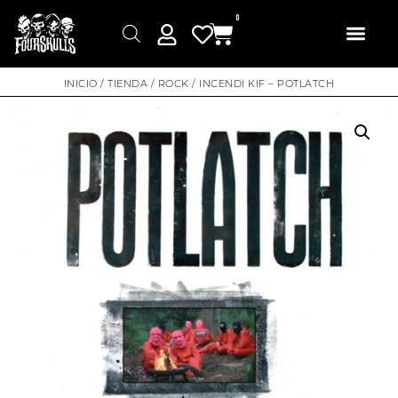
0
INICIO
/
TIENDA
/
ROCK
/ INCENDI KIF – POTLATCH