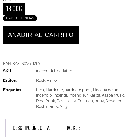
18,00
€
HAY EXISTENCIAS
AÑADIR AL CARRITO
EAN:
8435307621269
SKU
incendi-kif-potlatch
Estilos:
Rock
,
Vinilo
Etiquetas
funk
,
Hardcore
,
hardcore punk
,
Historia de un
incendio
,
Incendi
,
Incendi Kif
,
Kasba
,
Kasba Music
,
Post Punk
,
Post-punk
,
Potlatch
,
punk
,
Servando
Rocha
,
vinilo
,
Vinyl
DESCRIPCIÓN CORTA
TRACKLIST