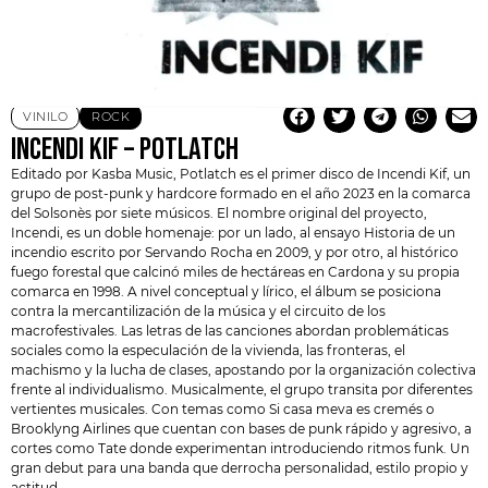
VINILO
ROCK
INCENDI KIF – POTLATCH
Editado por Kasba Music, Potlatch es el primer disco de
Incendi Kif
, un
grupo de post-punk y hardcore formado en el año 2023 en la comarca
del Solsonès por siete músicos. El nombre original del proyecto,
Incendi, es un doble homenaje: por un lado, al ensayo Historia de un
incendio escrito por
Servando Rocha
en 2009, y por otro, al histórico
fuego forestal que calcinó miles de hectáreas en Cardona y su propia
comarca en 1998. A nivel conceptual y lírico, el álbum se posiciona
contra la mercantilización de la música y el circuito de los
macrofestivales. Las letras de las canciones abordan problemáticas
sociales como la especulación de la vivienda, las fronteras, el
machismo y la lucha de clases, apostando por la organización colectiva
frente al individualismo. Musicalmente, el grupo transita por diferentes
vertientes musicales. Con temas como Si casa meva es cremés o
Brooklyng Airlines que cuentan con bases de punk rápido y agresivo, a
cortes como Tate donde experimentan introduciendo ritmos funk. Un
gran debut para una banda que derrocha personalidad, estilo propio y
actitud.