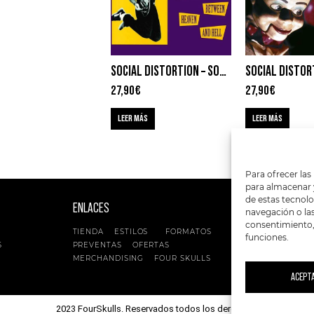
SOCIAL DISTORTION – SOMEWHERE BETWEEN HEAVEN AND HELL
27,90
€
27,90
€
LEER MÁS
LEER MÁS
Para ofrecer las
para almacenar y
de estas tecnol
ENLACES
SIGUENOS EN:
navegación o las 
consentimiento, 
TIENDA
ESTILOS
FORMATOS
funciones.
S
PREVENTAS
OFERTAS
MERCHANDISING
FOUR SKULLS
ACEPT
2023 FourSkulls. Reservados todos los derechos.