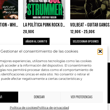
SOCIAL DISTORTION – WHITE LIGHT, WHITE HEAT, WHITE TRASH
LA POLÍTICA PUNK ROCK DE JOE STRUMMER: RADICALISMO, RESISTENCIA Y REBELIÓN – GREGOR CALL
VOLBEAT –
20,90
€
12,90
€
-
25,00
€
AÑADIR AL CARRITO
SELECCIONAR OPCIONES
Gestionar el consentimiento de las cookies
 mejores experiencias, utilizamos tecnologías como las cookies
/o acceder a la información del dispositivo. El consentimiento
ogías nos permitirá procesar datos como el comportamiento de
METODOS DE PAGO:
identificaciones únicas en este sitio. No consentir o retirar el
puede afectar negativamente a ciertas características y
AR
DENEGAR
VER PREFERENCIAS
Política de cookies
Política de privacidad