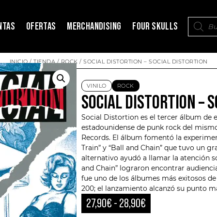
NTAS
OFERTAS
MERCHANDISING
FOUR SKULLS
INICIO
/
TIENDA
/
ROCK
/ SOCIAL DISTORTION – SOCIAL DISTORTION
VINILO
ROCK
SOCIAL DISTORTION – 
Social Distortion
es el tercer álbum de e
estadounidense de punk rock del mismo 
Records. El álbum fomentó la experime
Train” y “Ball and Chain” que tuvo un gra
alternativo ayudó a llamar la atención 
and Chain” lograron encontrar audiencia 
fue uno de los álbumes más exitosos de l
200; el lanzamiento alcanzó su punto m
27,90
€
-
28,90
€