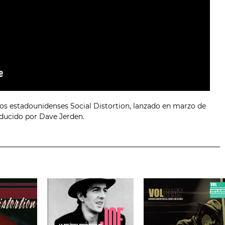
e los estadounidenses Social Distortion, lanzado en marzo de
oducido por Dave Jerden.