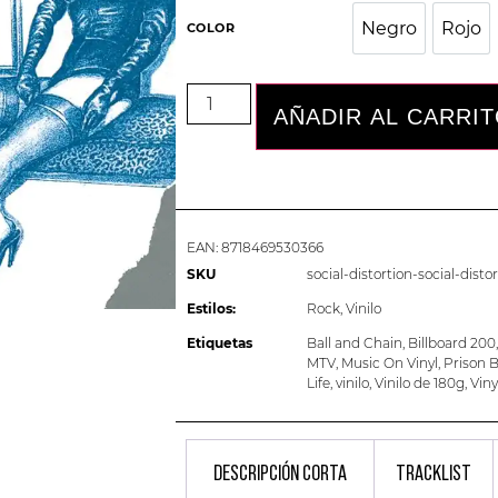
Negro
Rojo
COLOR
Negro
Rojo
AÑADIR AL CARRI
EAN:
8718469530366
SKU
social-distortion-social-disto
Estilos:
Rock
,
Vinilo
Etiquetas
Ball and Chain
,
Billboard 200
MTV
,
Music On Vinyl
,
Prison 
Life
,
vinilo
,
Vinilo de 180g
,
Viny
DESCRIPCIÓN CORTA
TRACKLIST