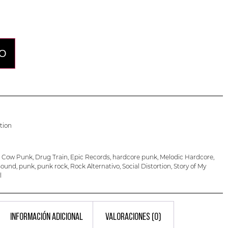
TO
rtion
,
Cow Punk
,
Drug Train
,
Epic Records
,
hardcore punk
,
Melodic Hardcore
,
Bound
,
punk
,
punk rock
,
Rock Alternativo
,
Social Distortion
,
Story of My
l
INFORMACIÓN ADICIONAL
VALORACIONES (0)