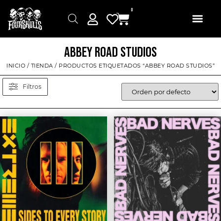
0
ABBEY ROAD STUDIOS
INICIO
/
TIENDA
/ PRODUCTOS ETIQUETADOS “ABBEY ROAD STUDIOS”
Filtros