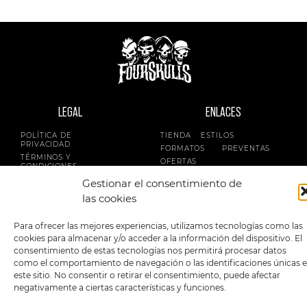
LEGAL
ENLACES
POLÍTICA DE
TIENDA
ESTILOS
PRIVACIDAD
FORMATOS
PREVENTAS
TÉRMINOS Y
OFERTAS
CONDICIONES
MERCHANDISING
GENERALES DE LA
Gestionar el consentimiento de
VENTA
FOUR SKULLS
las cookies
POLÍTICA DE COOKIES
SIGUENOS EN:
METODOS DE PAGO:
Para ofrecer las mejores experiencias, utilizamos tecnologías como las
cookies para almacenar y/o acceder a la información del dispositivo. El
consentimiento de estas tecnologías nos permitirá procesar datos
como el comportamiento de navegación o las identificaciones únicas 
este sitio. No consentir o retirar el consentimiento, puede afectar
negativamente a ciertas características y funciones.