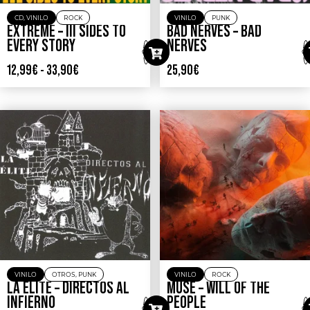
CD
,
VINILO
ROCK
VINILO
PUNK
EXTREME – III SIDES TO
BAD NERVES – BAD
EVERY STORY
NERVES
12,99
€
-
33,90
€
25,90
€
VINILO
OTROS
,
PUNK
VINILO
ROCK
LA ELITE – DIRECTOS AL
MUSE – WILL OF THE
INFIERNO
PEOPLE