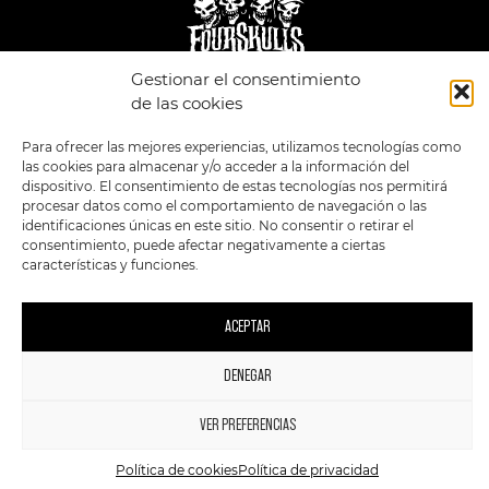
Gestionar el consentimiento
de las cookies
LEGAL
ENLACES
POLÍTICA DE
TIENDA
ESTILOS
Para ofrecer las mejores experiencias, utilizamos tecnologías como
PRIVACIDAD
FORMATOS
PREVENTAS
las cookies para almacenar y/o acceder a la información del
TÉRMINOS Y
OFERTAS
dispositivo. El consentimiento de estas tecnologías nos permitirá
CONDICIONES
MERCHANDISING
GENERALES DE LA
procesar datos como el comportamiento de navegación o las
VENTA
FOUR SKULLS
identificaciones únicas en este sitio. No consentir o retirar el
POLÍTICA DE COOKIES
consentimiento, puede afectar negativamente a ciertas
características y funciones.
SIGUENOS EN:
METODOS DE PAGO:
ACEPTAR
DENEGAR
1
2023 FourSkulls. Reservados todos los derechos.
VER PREFERENCIAS
Política de cookies
Política de privacidad