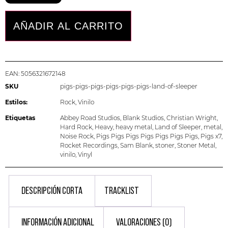
AÑADIR AL CARRITO
EAN:
5056321672148
SKU
pigs-pigs-pigs-pigs-pigs-pigs-land-of-sleeper
Estilos:
Rock
,
Vinilo
Etiquetas
Abbey Road Studios
,
Blank Studios
,
Christian Wright
,
Hard Rock
,
Heavy
,
heavy metal
,
Land of Sleeper
,
metal
,
Noise Rock
,
Pigs Pigs Pigs Pigs Pigs Pigs Pigs
,
Pigs x7
,
Rocket Recordings
,
Sam Blank
,
stoner
,
Stoner Metal
,
vinilo
,
Vinyl
DESCRIPCIÓN CORTA
TRACKLIST
INFORMACIÓN ADICIONAL
VALORACIONES (0)