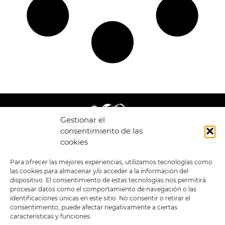
Gestionar el
consentimiento de las
cookies
LEGAL
ENLACES
Para ofrecer las mejores experiencias, utilizamos tecnologías como
las cookies para almacenar y/o acceder a la información del
POLÍTICA DE
TIENDA
ESTILOS
dispositivo. El consentimiento de estas tecnologías nos permitirá
PRIVACIDAD
FORMATOS
PREVENTAS
procesar datos como el comportamiento de navegación o las
TÉRMINOS Y
OFERTAS
identificaciones únicas en este sitio. No consentir o retirar el
CONDICIONES
MERCHANDISING
GENERALES DE LA
consentimiento, puede afectar negativamente a ciertas
VENTA
FOUR SKULLS
características y funciones.
POLÍTICA DE COOKIES