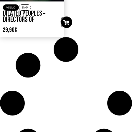
VINILO
RAP
DILATED PEOPLES –
DIRECTORS OF
PHOTOGRAPHY
29,90
€