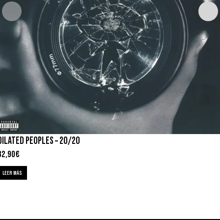
DILATED PEOPLES – 20/20
32,90
€
LEER MÁS