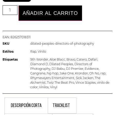
AÑADIR AL CARRITO
EAN:
826257018311
SKU
dilated-peoples-directors-of-photography
Estilos:
Rap
,
Vinilo
Etiquetas
9th Wonder
,
Aloe Blacc
,
Bravo
,
Catero
,
Defari
,
Diamond D
,
Dilated Peoples
,
Directors of
Photography
,
DJ Babu
,
DJ Premier
,
Evidence
,
Gangrene
,
hip hop
,
Jake One
,
Krondon
,
Oh No
,
rap
,
Rhymesayers Entertainment
,
Sick Jacken
,
The
Alchemist
,
Twiz The Beat Pro
,
Vince Staples
,
vinilo de
color
,
Vinilos
,
Vinyl
DESCRIPCIÓN CORTA
TRACKLIST