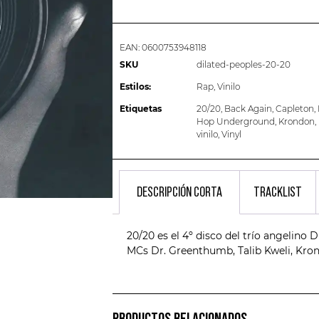
EAN:
0600753948118
SKU
dilated-peoples-20-20
Estilos:
Rap
,
Vinilo
Etiquetas
20/20
,
Back Again
,
Capleton
,
Hop Underground
,
Krondon
,
vinilo
,
Vinyl
DESCRIPCIÓN CORTA
TRACKLIST
20/20 es el 4º disco del trío angelino
MCs Dr. Greenthumb, Talib Kweli, Kron
PRODUCTOS RELACIONADOS