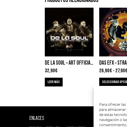
DE LA SOUL – ART OFFICIAL INTELLIGENCE: MOSAIC THUMP
32,90
€
26,90
€
-
27,90
LEER MÁS
SELECCIONAR OPCI
Para ofrecer las
para almacenar y
de estas tecnol
ENLACES
SIGUENOS EN:
navegación o las 
consentimiento, 