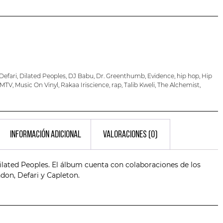
Defari
,
Dilated Peoples
,
DJ Babu
,
Dr. Greenthumb
,
Evidence
,
hip hop
,
Hip
MTV
,
Music On Vinyl
,
Rakaa Iriscience
,
rap
,
Talib Kweli
,
The Alchemist
,
INFORMACIÓN ADICIONAL
VALORACIONES (0)
 Dilated Peoples. El álbum cuenta con colaboraciones de los
don, Defari y Capleton.