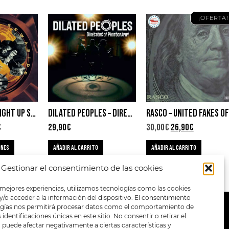
¡OFERTA!
DAS EFX – STRAIGHT UP SEWASIDE
DILATED PEOPLES – DIRECTORS OF PHOTOGRAPHY
€
29,90
€
30,00
€
26,90
€
ONES
AÑADIR AL CARRITO
AÑADIR AL CARRITO
Gestionar el consentimiento de las cookies
 mejores experiencias, utilizamos tecnologías como las cookies
/o acceder a la información del dispositivo. El consentimiento
ogías nos permitirá procesar datos como el comportamiento de
METODOS DE PAGO:
identificaciones únicas en este sitio. No consentir o retirar el
puede afectar negativamente a ciertas características y