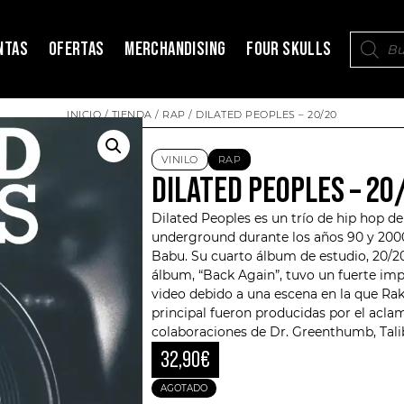
NTAS
OFERTAS
MERCHANDISING
FOUR SKULLS
INICIO
/
TIENDA
/
RAP
/ DILATED PEOPLES – 20/20
VINILO
RAP
DILATED PEOPLES – 20
Dilated Peoples
es un trío de hip hop d
underground durante los años 90 y 2000.
Babu. Su cuarto álbum de estudio, 20/20,
álbum, “Back Again”, tuvo un fuerte imp
video debido a una escena en la que Rak
principal fueron producidas por el acl
colaboraciones de
Dr. Greenthumb
, Tal
32,90
€
AGOTADO