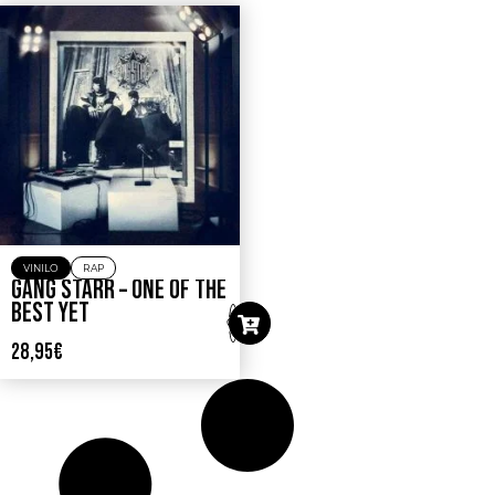
VINILO
RAP
GANG STARR – ONE OF THE
BEST YET
28,95
€