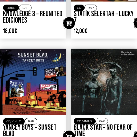
LIBRO
RAP
CD
RAP
KNOWLEDGE 3 – REUNITED
STATIK SELEKTAH – LUCKY
EDICIONES
7
18,00
€
12,00
€
CD
,
VINILO
RAP
CD
,
VINILO
RAP
YANCEY BOYS – SUNSET
BLACK STAR – NO FEAR OF
BLVD
TIME