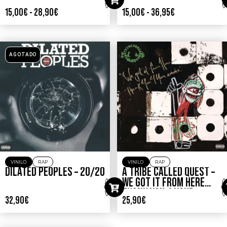
15,00
€
-
28,90
€
15,00
€
-
36,95
€
AGOTADO
VINILO
RAP
VINILO
RAP
DILATED PEOPLES – 20/20
A TRIBE CALLED QUEST –
WE GOT IT FROM HERE…
THANK YOU 4 YOUR
32,90
€
25,90
€
SERVICE