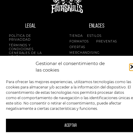
LEGAL
ENLACES
POLÍTICA DE
TIENDA
ESTILOS
PRIVACIDAD
FORMATOS
PREVENTAS
TÉRMINOS Y
OFERTAS
CONDICIONES
MERCHANDISING
GENERALES DE LA
VENTA
FOUR SKULLS
Gestionar el consentimiento de
POLÍTICA DE COOKIES
las cookies
SIGUENOS EN:
METODOS DE PAGO:
Para ofrecer las mejores experiencias, utilizamos tecnologías como las
cookies para almacenar y/o acceder a la información del dispositivo. El
consentimiento de estas tecnologías nos permitirá procesar datos
como el comportamiento de navegación o las identificaciones únicas 
este sitio. No consentir o retirar el consentimiento, puede afectar
negativamente a ciertas características y funciones.
2023 FourSkulls. Reservados todos los derechos.
ACEPTAR