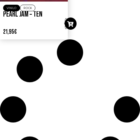
VINILO
ROCK
PEARL JAM – TEN
21,95
€