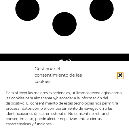
Gestionar el
consentimiento de las
cookies
LEGAL
ENLACES
Para ofrecer las mejores experiencias, utilizamos tecnologías como
las cookies para almacenar y/o acceder a la información del
POLÍTICA DE
TIENDA
ESTILOS
dispositivo. El consentimiento de estas tecnologías nos permitirá
PRIVACIDAD
FORMATOS
PREVENTAS
procesar datos como el comportamiento de navegación o las
TÉRMINOS Y
OFERTAS
identificaciones únicas en este sitio. No consentir o retirar el
CONDICIONES
MERCHANDISING
GENERALES DE LA
consentimiento, puede afectar negativamente a ciertas
VENTA
FOUR SKULLS
características y funciones.
POLÍTICA DE COOKIES