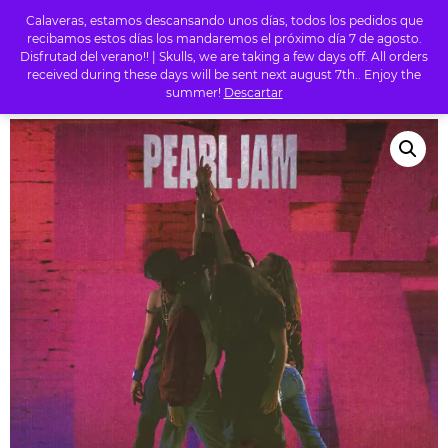
Calaveras, estamos descansando unos días, todos los pedidos que
0
recibamos estos días los mandaremos el próximo día 7 de agosto.
Disfrutad del verano!! | Skulls, we are taking a few days off. All orders
received during these days will be sent next august 7th.. Enjoy the
summer!
Descartar
INICIO
/
TIENDA
/
ROCK
/ PEARL JAM – TEN