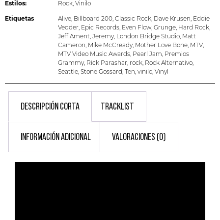
Estilos:
Rock
,
Vinilo
Etiquetas
Alive
,
Billboard 200
,
Classic Rock
,
Dave Krusen
,
Eddie
Vedder
,
Epic Records
,
Even Flow
,
Grunge
,
Hard Rock
,
Jeff Ament
,
Jeremy
,
London Bridge Studio
,
Matt
Cameron
,
Mike McCready
,
Mother Love Bone
,
MTV
,
MTV Video Music Awards
,
Pearl Jam
,
Premios
Grammy
,
Rick Parashar
,
rock
,
Rock Alternativo
,
Seattle
,
Stone Gossard
,
Ten
,
vinilo
,
Vinyl
DESCRIPCIÓN CORTA
TRACKLIST
INFORMACIÓN ADICIONAL
VALORACIONES (0)