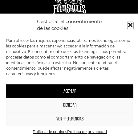
Gestionar el consentimiento
LEGAL
ENLACES
de las cookies
POLÍTICA DE
TIENDA
ESTILOS
Para ofrecer las mejores experiencias, utilizamos tecnologías como
PRIVACIDAD
FORMATOS
PREVENTAS
las cookies para almacenar y/o acceder a la información del
TÉRMINOS Y
OFERTAS
CONDICIONES
dispositivo. El consentimiento de estas tecnologías nos permitirá
MERCHANDISING
GENERALES DE LA
procesar datos como el comportamiento de navegación o las
VENTA
FOUR SKULLS
identificaciones únicas en este sitio. No consentir o retirar el
POLÍTICA DE COOKIES
consentimiento, puede afectar negativamente a ciertas
características y funciones.
SIGUENOS EN:
METODOS DE PAGO:
ACEPTAR
DENEGAR
1
2023 FourSkulls. Reservados todos los derechos.
VER PREFERENCIAS
Política de cookies
Política de privacidad