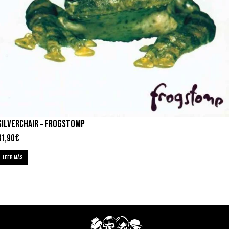
SILVERCHAIR – FROGSTOMP
31,90
€
LEER MÁS