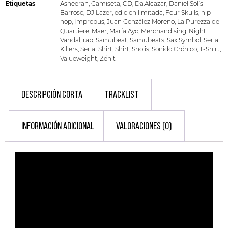
Etiquetas
Asheerah
,
Camiseta
,
CD
,
Da.Alcazar
,
Daniel Solís
Barroso
,
DJ Lazer
,
edicion limitada
,
Four Skulls
,
hip
hop
,
Improbus
,
Juan González Moreno
,
La Purezza del
Quartiere
,
Maer
,
María Ayo
,
Merchandising
,
Night
Vandal
,
rap
,
Samubeat
,
Samubeats
,
Sax Symbol
,
Serial
Killers
,
Serial Shirt
,
Shirt
,
Sholis
,
Sonido Crónico
,
T-Shirt
,
Valueweight
,
Zénit
DESCRIPCIÓN CORTA
TRACKLIST
INFORMACIÓN ADICIONAL
VALORACIONES (0)