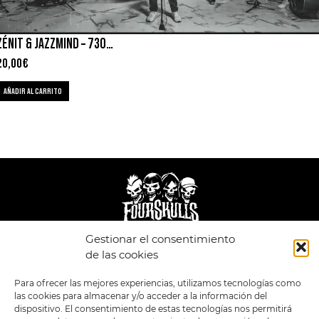
ZÉNIT & JAZZMIND – 7300 NOCHES
20,00
€
AÑADIR AL CARRITO
Gestionar el consentimiento
LEGAL
ENLACES
de las cookies
POLÍTICA DE
TIENDA
ESTILOS
Para ofrecer las mejores experiencias, utilizamos tecnologías como
PRIVACIDAD
FORMATOS
PREVENTAS
las cookies para almacenar y/o acceder a la información del
TÉRMINOS Y
OFERTAS
dispositivo. El consentimiento de estas tecnologías nos permitirá
CONDICIONES
MERCHANDISING
GENERALES DE LA