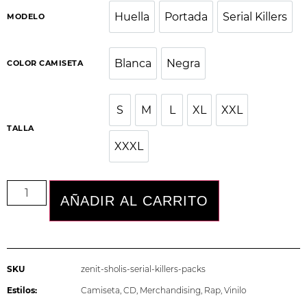
Huella
Portada
Serial Killers
MODELO
Huella
Portada
Serial Killers
Blanca
Negra
COLOR CAMISETA
Blanca
Negra
S
M
L
XL
XXL
S
M
L
XL
XXL
TALLA
XXXL
XXXL
AÑADIR AL CARRITO
SKU
zenit-sholis-serial-killers-packs
Estilos:
Camiseta
,
CD
,
Merchandising
,
Rap
,
Vinilo