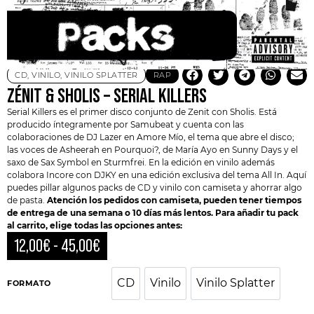
CD
,
VINILO
,
VINILO SPLATTER
RAP
ZÉNIT & SHOLIS – SERIAL KILLERS
Serial Killers
es el primer disco conjunto de
Zenit
con Sholis. Está
producido íntegramente por Samubeat y cuenta con las
colaboraciones de DJ Lazer en Amore Mío, el tema que abre el disco;
las voces de Asheerah en Pourquoi?, de María Ayo en Sunny Days y el
saxo de Sax Symbol en Sturmfrei. En la edición en vinilo además
colabora Incore con DJKY en una edición exclusiva del tema All In. Aquí
puedes pillar algunos packs de CD y vinilo con camiseta y ahorrar algo
de pasta.
Atención los pedidos con camiseta, pueden tener tiempos
de entrega de una semana o 10 días más lentos. Para añadir tu pack
al carrito, elige todas las opciones antes:
12,00
€
-
45,00
€
CD
Vinilo
Vinilo Splatter
CD
Vinilo
Vinilo Spl
FORMATO