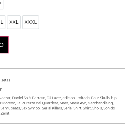
o
nco
XL
XXL
XXXL
XL
XXL
XXXL
TO
misetas
p
lcazar
,
Daniel Solís Barroso
,
DJ Lazer
,
edicion limitada
,
Four Skulls
,
hip
z Moreno
,
La Purezza del Quartiere
,
Maer
,
María Ayo
,
Merchandising
,
,
Samubeats
,
Sax Symbol
,
Serial Killers
,
Serial Shirt
,
Shirt
,
Sholis
,
Sonido
,
Zénit