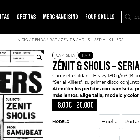
NTAS
OFERTAS
MERCHANDISING
FOUR SKULLS
INICIO
/
TIENDA
/
RAP
/ ZÉNIT & SHOLIS – SERIAL KILLERS
CAMISETA
RAP
ZÉNIT & SHOLIS – SERI
Camiseta Gildan – Heavy 180 g/m² (Blan
“Serial Killers”, su primer disco conjun
Atención los pedidos con camiseta, 
más lentos.
Elige talla, modelo y color
18,00
€
-
20,00
€
Huella
Porta
MODELO
Huella
Po