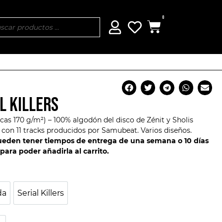
0
AL KILLERS
cas 170 g/m²) – 100% algodón del disco de
Zénit
y
Sholis
to con 11 tracks producidos por Samubeat. Varios diseños.
pueden tener tiempos de entrega de una semana o 10 días
 para poder añadirla al carrito.
da
Serial Killers
rtada
Serial Killers