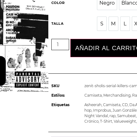
Negro
Blanc
COLOR
Negro
Bla
S
M
L
TALLA
S
M
L
AÑADIR AL CARRI
SKU
zenit-sholis-serial-killers-ca
Estilos:
Camiseta
,
Merchandising
,
Ra
Etiquetas
Asheerah
,
Camiseta
,
CD
,
Da.A
hop
,
Improbus
,
Juan Gonzále
Night Vandal
,
rap
,
Samubeat
Crónico
,
T-Shirt
,
Valueweight