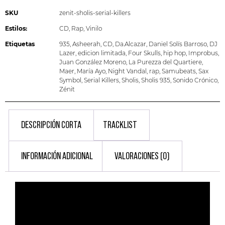
SKU
zenit-sholis-serial-killers
Estilos:
CD
,
Rap
,
Vinilo
Etiquetas
935
,
Asheerah
,
CD
,
Da.Alcazar
,
Daniel Solís Barroso
,
DJ
Lazer
,
edicion limitada
,
Four Skulls
,
hip hop
,
Improbus
,
Juan González Moreno
,
La Purezza del Quartiere
,
Maer
,
María Ayo
,
Night Vandal
,
rap
,
Samubeats
,
Sax
Symbol
,
Serial Killers
,
Sholis
,
Sholis 935
,
Sonido Crónico
,
Zénit
DESCRIPCIÓN CORTA
TRACKLIST
INFORMACIÓN ADICIONAL
VALORACIONES (0)