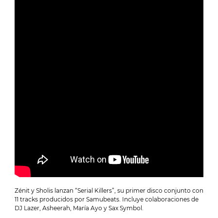
Zénit y Sholis lanzan “Serial Killers”, su primer disco conjunto con
11 tracks producidos por Samubeats. Incluye colaboraciones de
DJ Lazer, Asheerah, María Ayo y Sax Symbol.