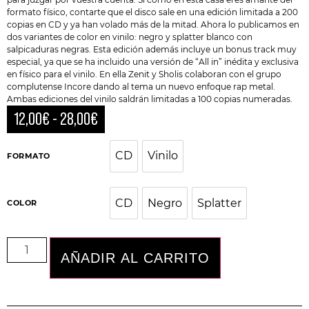
formato físico, contarte que el disco sale en una edición limitada a 200
copias en CD y ya han volado más de la mitad. Ahora lo publicamos en
dos variantes de color en vinilo: negro y splatter blanco con
salpicaduras negras. Esta edición además incluye un bonus track muy
especial, ya que se ha incluido una versión de “All in” inédita y exclusiva
en físico para el vinilo. En ella Zenit y Sholis colaboran con el grupo
complutense Incore dando al tema un nuevo enfoque rap metal.
Ambas ediciones del vinilo saldrán limitadas a 100 copias numeradas.
12,00
€
-
28,00
€
CD
Vinilo
CD
Vinilo
FORMATO
CD
Negro
Splatter
COLOR
CD
Negro
Splatter
AÑADIR AL CARRITO