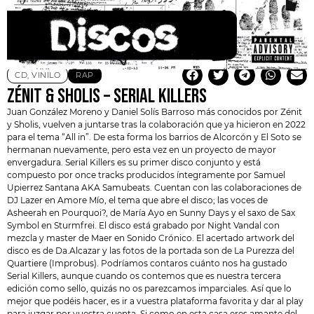
CD
,
VINILO
RAP
ZÉNIT & SHOLIS – SERIAL KILLERS
Juan González Moreno y Daniel Solís Barroso más conocidos por
Zénit
y
Sholis
, vuelven a juntarse tras la colaboración que ya hicieron en 2022
para el tema “All in”. De esta forma los barrios de Alcorcón y El Soto se
hermanan nuevamente, pero esta vez en un proyecto de mayor
envergadura. Serial Killers es su primer disco conjunto y está
compuesto por once tracks producidos íntegramente por Samuel
Upierrez Santana AKA Samubeats. Cuentan con las colaboraciones de
DJ Lazer en Amore Mío, el tema que abre el disco; las voces de
Asheerah en Pourquoi?, de María Ayo en Sunny Days y el saxo de Sax
Symbol en Sturmfrei. El disco está grabado por Night Vandal con
mezcla y master de Maer en Sonido Crónico. El acertado artwork del
disco es de Da.Alcazar y las fotos de la portada son de La Purezza del
Quartiere (Improbus). Podríamos contaros cuánto nos ha gustado
Serial Killers, aunque cuando os contemos que es nuestra tercera
edición como sello, quizás no os parezcamos imparciales. Así que lo
mejor que podéis hacer, es ir a vuestra plataforma favorita y dar al play
para juzgar por vuestra cuenta. Si como en esta casa eres amante del