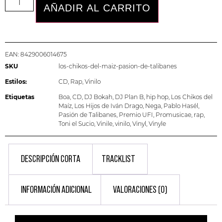
AÑADIR AL CARRITO
EAN:
8429006014675
SKU
los-chikos-del-maiz-pasion-de-talibanes
Estilos:
CD
,
Rap
,
Vinilo
Etiquetas
Boa
,
CD
,
DJ Bokah
,
DJ Plan B
,
hip hop
,
Los Chikos del
Maíz
,
Los Hijos de Iván Drago
,
Nega
,
Pablo Hasél
,
Pasión de Talibanes
,
Premio UFI
,
Promusicae
,
rap
,
Toni el Sucio
,
Vinile
,
vinilo
,
Vinyl
,
Vinyle
DESCRIPCIÓN CORTA
TRACKLIST
INFORMACIÓN ADICIONAL
VALORACIONES (0)