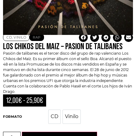
CD
,
VINILO
RAP
LOS CHIKOS DEL MAIZ – PASION DE TALIBANES
Pasión de talibanes es el tercer disco del grupo de rap valenciano
Los
Chikos del Maíz
. Es su primer álbum con el sello Boa. Alcanzó el puesto
48 en la lista Promusicae de los discos más vendidos en España y se
mantuvo en dicha lista durante cinco semanas. El 28 de junio de 2012
fue galardonado con el premio al mejor álbum de hip hop y músicas
urbanas en los premios UFI que otorga la industria independiente.
Cuenta con la colaboración de
Pablo Hasél
en el corte Los hijos de Iván
Drago.
12,00
€
-
25,90
€
CD
Vinilo
CD
Vinilo
FORMATO