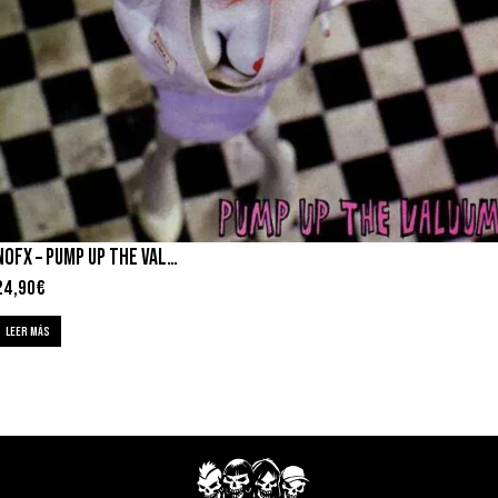
NOFX – PUMP UP THE VALUUM
24,90
€
LEER MÁS