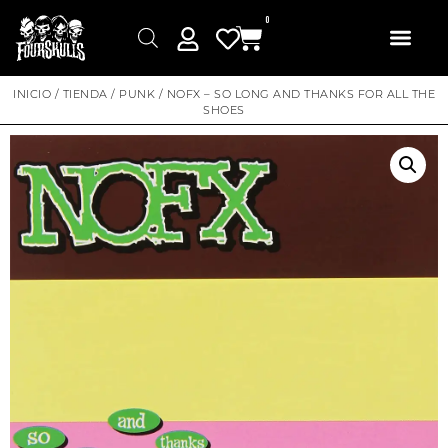
0
INICIO
/
TIENDA
/
PUNK
/ NOFX – SO LONG AND THANKS FOR ALL THE
SHOES