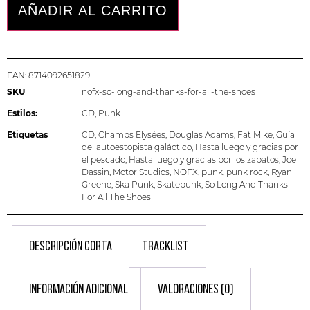
AÑADIR AL CARRITO
EAN:
8714092651829
SKU
nofx-so-long-and-thanks-for-all-the-shoes
Estilos:
CD
,
Punk
Etiquetas
CD
,
Champs Elysées
,
Douglas Adams
,
Fat Mike
,
Guía
del autoestopista galáctico
,
Hasta luego y gracias por
el pescado
,
Hasta luego y gracias por los zapatos
,
Joe
Dassin
,
Motor Studios
,
NOFX
,
punk
,
punk rock
,
Ryan
Greene
,
Ska Punk
,
Skatepunk
,
So Long And Thanks
For All The Shoes
DESCRIPCIÓN CORTA
TRACKLIST
INFORMACIÓN ADICIONAL
VALORACIONES (0)